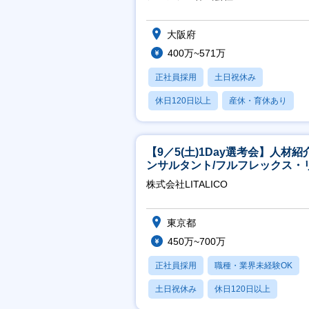
大阪府
400万~571万
正社員採用
土日祝休み
休日120日以上
産休・育休あり
賞与あり
【9／5(土)1Day選考会】人材紹
ンサルタント/フルフレックス・
ート/育休最長6年取得可
株式会社LITALICO
東京都
450万~700万
正社員採用
職種・業界未経験OK
土日祝休み
休日120日以上