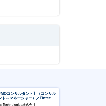
PMOコンサルタント】（コンサル
ント～マネージャー）／Fintech
域／設立5年弱で上場
as Technologies株式会社