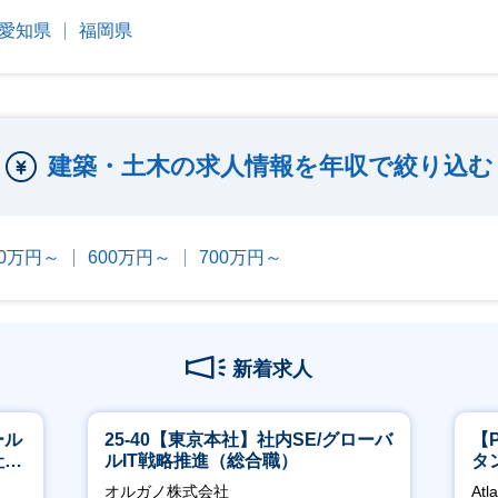
愛知県
福岡県
建築・土木の求人情報を年収で絞り込む
00万円～
600万円～
700万円～
新着求人
ール
25-40【東京本社】社内SE/グローバ
【
社サ
ルIT戦略推進（総合職）
タ
領
オルガノ株式会社
Atl