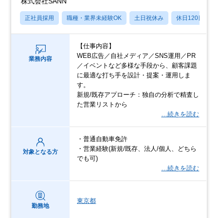
株式会社SANN
正社員採用
職種・業界未経験OK
土日祝休み
休日120日以上
【仕事内容】
WEB広告／自社メディア／SNS運用／PR
業務内容
／イベントなど多様な手段から、顧客課題
に最適な打ち手を設計・提案・運用しま
す。
新規/既存アプローチ：独自の分析で精査し
た営業リストから
…続きを読む
・普通自動車免許
・営業経験(新規/既存、法人/個人、どちら
対象となる方
でも可)
…続きを読む
東京都
勤務地