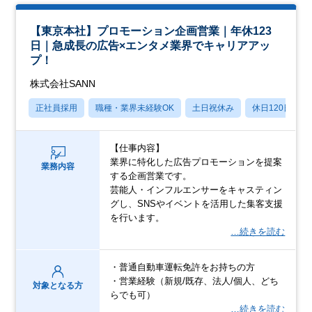
【東京本社】プロモーション企画営業｜年休123
日｜急成長の広告×エンタメ業界でキャリアアッ
プ！
株式会社SANN
正社員採用
職種・業界未経験OK
土日祝休み
休日120日以上
【仕事内容】
業界に特化した広告プロモーションを提案
業務内容
する企画営業です。
芸能人・インフルエンサーをキャスティン
グし、SNSやイベントを活用した集客支援
を行います。
…続きを読む
・普通自動車運転免許をお持ちの方
・営業経験（新規/既存、法人/個人、どち
対象となる方
らでも可）
…続きを読む