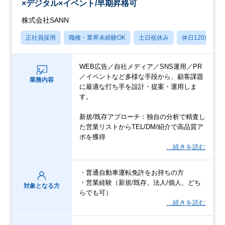
×デジタル×イベント/早期昇格可
株式会社SANN
正社員採用
職種・業界未経験OK
土日祝休み
休日120日以上
WEB広告／自社メディア／SNS運用／PR
／イベントなど多様な手段から、顧客課題
業務内容
に最適な打ち手を設計・提案・運用しま
す。
新規/既存アプローチ：独自の分析で精査し
た営業リストからTEL/DM/紹介で高品質ア
ポを獲得
…続きを読む
・普通自動車運転免許をお持ちの方
・営業経験（新規/既存、法人/個人、どち
対象となる方
らでも可）
…続きを読む