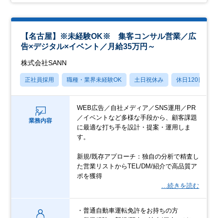
【名古屋】※未経験OK※ 集客コンサル営業／広
告×デジタル×イベント／月給35万円～
株式会社SANN
正社員採用
職種・業界未経験OK
土日祝休み
休日120日以上
WEB広告／自社メディア／SNS運用／PR
／イベントなど多様な手段から、顧客課題
業務内容
に最適な打ち手を設計・提案・運用しま
す。
新規/既存アプローチ：独自の分析で精査し
た営業リストからTEL/DM/紹介で高品質ア
ポを獲得
…続きを読む
・普通自動車運転免許をお持ちの方