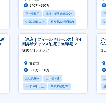
340万~550万
正社員採用
職種・業界未経験OK
休日120日以上
月残業20時間以内
休
賞与あり
二新
【東京｜フィールドセールス】年4
ア
のマ
回昇給チャンス/住宅手当/早期マネ
C
修充
ジメント機会あり！
※
株式会社クオレガ
寺
東京都
380万~650万
正社員採用
土日祝休み
休日120日以上
業界未経験OK
産休・育休あり