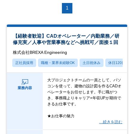
1
【経験者歓迎】CADオペレーター／内勤業務／研
修充実／人事や営業事務などへ挑戦可／面接１回
株式会社BREXA Engineering
正社員採用
職種・業界未経験OK
土日祝休み
休日120日以上
大プロジェクトチームの一員として、パソ
コンを使って、建物の設計図を作るCADオ
業務内容
ペレーターをお任せします。手に職がつ
き、事務職よりキャリア×年収UPが期待で
きるお仕事です。
★お仕事の魅力
…続きを読む