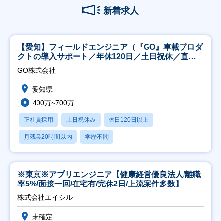
新着求人
【愛知】フィールドエンジニア（『GO』車載プロダ
クトの導入サポート／年休120日／土日祝休／直行
直帰
GO株式会社
愛知県
400万~700万
正社員採用
土日祝休み
休日120日以上
月残業20時間以内
学歴不問
※東京※アプリエンジニア【健康経営優良法人/離職
率5%/面接一回/在宅有/完休2日/上流案件多数】
株式会社エイシル
未確定