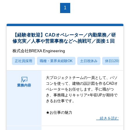
1
【経験者歓迎】CADオペレーター／内勤業務／研
修充実／人事や営業事務などへ挑戦可／面接１回
株式会社BREXA Engineering
正社員採用
職種・業界未経験OK
土日祝休み
休日120日以上
大プロジェクトチームの一員として、パソ
コンを使って、建物の設計図を作るCADオ
業務内容
ペレーターをお任せします。手に職がつ
き、事務職よりキャリア×年収UPが期待で
きるお仕事です。
★お仕事の魅力
…続きを読む