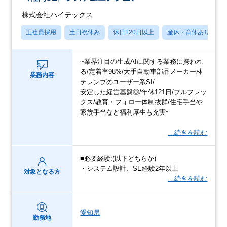
株式会社ハイテックス
正社員採用
土日祝休み
休日120日以上
産休・育休あり
~業界注目の生成AIに関する業務に携われ
る/定着率98%/大手自動車部品メーカー林
業務内容
テレンプのユーザー系SI/
安定した経営基盤◎/年休121日/フルフレッ
クス/教育・フォロー体制抜群/住宅手当や
家族手当など福利厚生も充実~
…続きを読む
■必要経験:(以下どちらか)
・システム設計、SE経験2年以上
対象となる方
…続きを読む
愛知県
勤務地