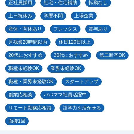
正社員採用
社宅・住宅補助
転勤なし
土日祝休み
学歴不問
上場企業
産休・育休あり
フレックス
賞与あり
月残業20時間以内
休日120日以上
20代におすすめ
30代におすすめ
第二新卒OK
職種未経験OK
業界未経験OK
職種・業界未経験OK
スタートアップ
副業応相談
パパママ社員活躍中
リモート勤務応相談
語学力を活かせる
面接1回