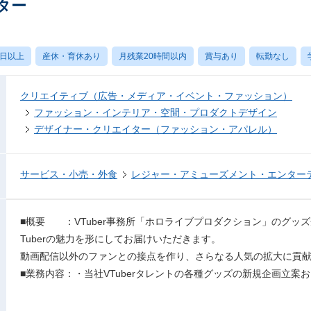
ター
0日以上
産休・育休あり
月残業20時間以内
賞与あり
転勤なし
クリエイティブ（広告・メディア・イベント・ファッション）
ファッション・インテリア・空間・プロダクトデザイン
デザイナー・クリエイター（ファッション・アパレル）
サービス・小売・外食
レジャー・アミューズメント・エンター
■概要 ：VTuber事務所「ホロライブプロダクション」のグッ
Tuberの魅力を形にしてお届けいただきます。
動画配信以外のファンとの接点を作り、さらなる人気の拡大に貢
■業務内容：・当社VTuberタレントの各種グッズの新規企画立案