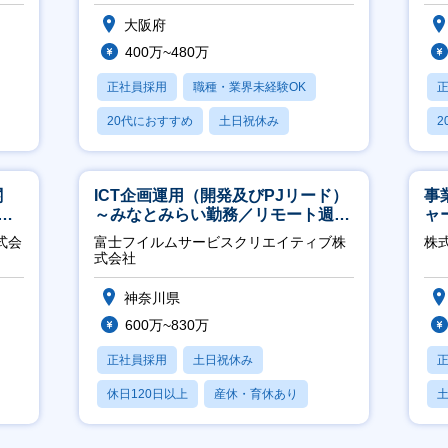
大阪府
400万~480万
正社員採用
職種・業界未経験OK
20代におすすめ
土日祝休み
2
休日120日以上
休
関
ICT企画運用（開発及びPJリード）
事
へ
～みなとみらい勤務／リモート週
ャ
2OK／業務改善～
式会
富士フイルムサービスクリエイティブ株
株
式会社
神奈川県
600万~830万
正社員採用
土日祝休み
休日120日以上
産休・育休あり
月残業20時間以内