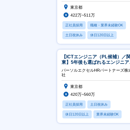
東京都
422万~511万
正社員採用
職種・業界未経験OK
土日祝休み
休日120日以上
産休・育休あり
【ICTエンジニア（PL候補）／
東】5年後も選ばれるエンジニア
／チーム運営・体制構築
パーソルエクセルHRパートナーズ株
社
東京都
420万~560万
正社員採用
土日祝休み
休日120日以上
業界未経験OK
月残業20時間以内