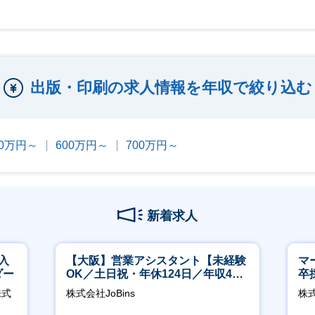
出版・印刷の求人情報を年収で絞り込む
00万円～
600万円～
700万円～
新着求人
入
【大阪】営業アシスタント【未経験
マ
ダー
OK／土日祝・年休124日／年収400
卒
万～／転勤なし】
ー
株式
株式会社JoBins
株
実