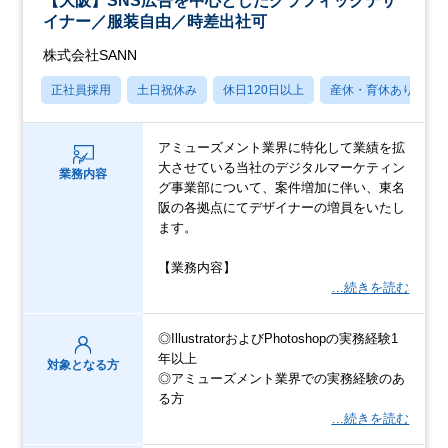
【大阪】SNS広告を中心としたグラフィックデザ
イナー／服装自由／時差出社可
株式会社SANN
正社員採用
土日祝休み
休日120日以上
産休・育休あり
アミューズメント業界に特化して業績を拡
大させている当社のデジタルマーケティン
業務内容
グ事業部について、案件増加に伴い、東名
阪の各拠点にてデザイナーの増員をいたし
ます。
【業務内容】
…続きを読む
◎IllustratorおよびPhotoshopの実務経験1
年以上
対象となる方
◎アミューズメント業界での実務経験のあ
る方
…続きを読む