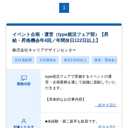
1
イベント企画・運営（type就活フェア部）【昇
給・昇格機会年4回／年間休日122日以上】
株式会社キャリアデザインセンター
正社員採用
土日祝休み
休日120日以上
産休・育休あり
type就活フェアで実施するイベントの運
営・企画業務を通して組織に貢献していた
業務内容
だきます。
【具体的なお仕事内容】
…続きを読む
■未経験・第二新卒も歓迎です。
…続きを読む
対象となる方