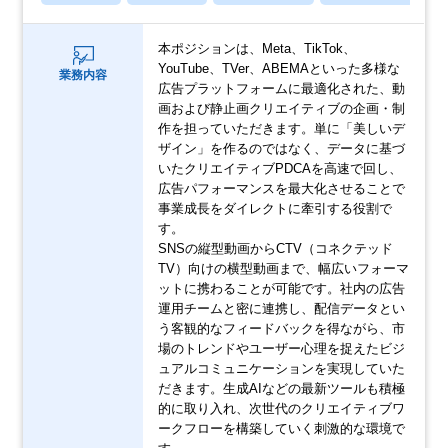
本ポジションは、Meta、TikTok、
YouTube、TVer、ABEMAといった多様な
業務内容
広告プラットフォームに最適化された、動
画および静止画クリエイティブの企画・制
作を担っていただきます。単に「美しいデ
ザイン」を作るのではなく、データに基づ
いたクリエイティブPDCAを高速で回し、
広告パフォーマンスを最大化させることで
事業成長をダイレクトに牽引する役割で
す。
SNSの縦型動画からCTV（コネクテッド
TV）向けの横型動画まで、幅広いフォーマ
ットに携わることが可能です。社内の広告
運用チームと密に連携し、配信データとい
う客観的なフィードバックを得ながら、市
場のトレンドやユーザー心理を捉えたビジ
ュアルコミュニケーションを実現していた
だきます。生成AIなどの最新ツールも積極
的に取り入れ、次世代のクリエイティブワ
ークフローを構築していく刺激的な環境で