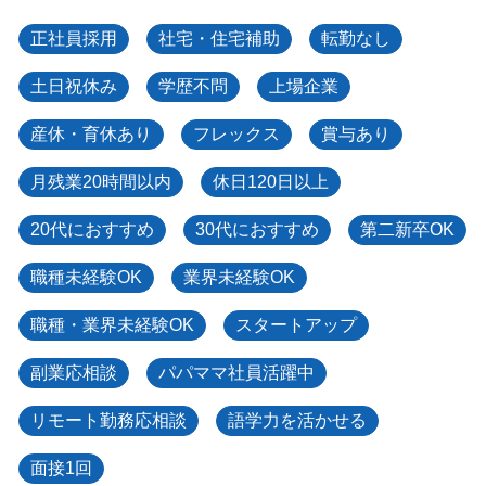
正社員採用
社宅・住宅補助
転勤なし
土日祝休み
学歴不問
上場企業
産休・育休あり
フレックス
賞与あり
月残業20時間以内
休日120日以上
20代におすすめ
30代におすすめ
第二新卒OK
職種未経験OK
業界未経験OK
職種・業界未経験OK
スタートアップ
副業応相談
パパママ社員活躍中
リモート勤務応相談
語学力を活かせる
面接1回