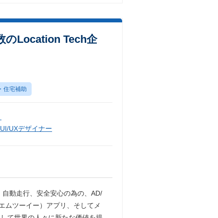
ation Tech企
・住宅補助
）
UI/UXデザイナー
、自動走行、安全安心の為の、AD/
（エムツーイー）アプリ、そしてメ
そして世界の人々に新たな価値を提