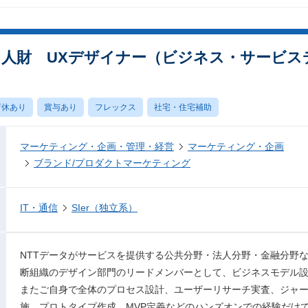
ン人財 UXデザイナー（ビジネス・サービスデ
育休あり
賞与あり
フレックス
社宅・住宅補助
マーケティング・企画・管理・経営
マーケティング・企画
ブランド/プロダクトマーケティング
IT・通信
SIer（独立系）
NTTデータがサービスを提供する公共分野・法人分野・金融分野
断組織のデザイン部門のリードメンバーとして、ビジネスモデル設
またご自身で全体のプロセス設計、ユーザーリサーチ実査、ジャ
施、プロトタイプ作成、MVP定義などのハンズオンでの経験だけ