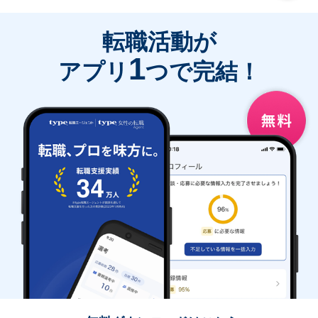
転職活動が
1
アプリ
つで完結！