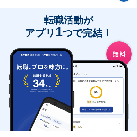
転職活動が
1
アプリ
つで完結！