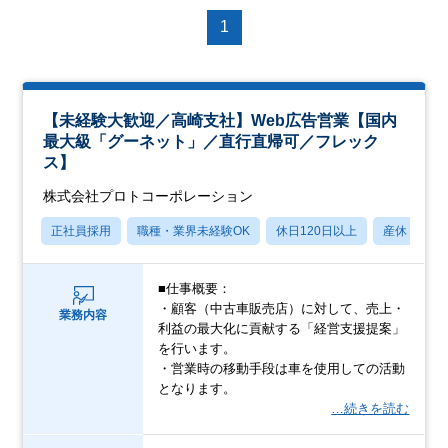
1
【未経験大歓迎／高崎支社】Web広告営業【国内
最大級「グーネット」／直行直帰可／フレック
ス】
株式会社プロトコーポレーション
正社員採用
職種・業界未経験OK
休日120日以上
産休・育休
■仕事概要：
・顧客（中古車販売店）に対して、売上・
業務内容
利益の最大化に貢献する「経営支援提案」
を行います。
・営業時の移動手段は車を使用しての活動
となります。
…続きを読む