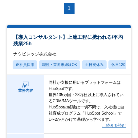
1
【導入コンサルタント】上流工程に携われる/平均
残業25h
ナウビレッジ株式会社
正社員採用
職種・業界未経験OK
土日祝休み
休日120日以上
同社が支援に用いるプラットフォームは
HubSpotです。
業務内容
世界135カ国・28万社以上に導入されてい
るCRM/MAツールです。
HubSpotの経験は一切不問で、入社後に自
社育成プログラム「HubSpot School」で
1〜2か月かけて基礎から学べます。
…続きを読む