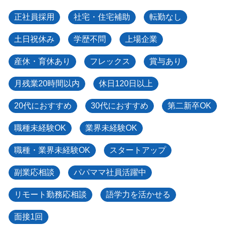
正社員採用
社宅・住宅補助
転勤なし
土日祝休み
学歴不問
上場企業
産休・育休あり
フレックス
賞与あり
月残業20時間以内
休日120日以上
20代におすすめ
30代におすすめ
第二新卒OK
職種未経験OK
業界未経験OK
職種・業界未経験OK
スタートアップ
副業応相談
パパママ社員活躍中
リモート勤務応相談
語学力を活かせる
面接1回