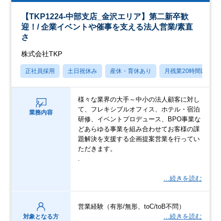
【TKP1224-中部支店_金沢エリア】第二新卒歓
迎！/ 企業イベントや催事を支える法人営業/素直
さ
株式会社TKP
正社員採用
土日祝休み
産休・育休あり
月残業20時間以内
様々な業界の大手～中小の法人顧客に対し
て、フレキシブルオフィス、ホテル・宿泊
業務内容
研修、イベントプロデュース、BPO事業な
どあらゆる事業を組み合わせてお客様の課
題解決を支援する企画提案営業を行ってい
ただきます。
.
…続きを読む
営業経験（有形/無形、toC/toB不問）
…続きを読む
対象となる方