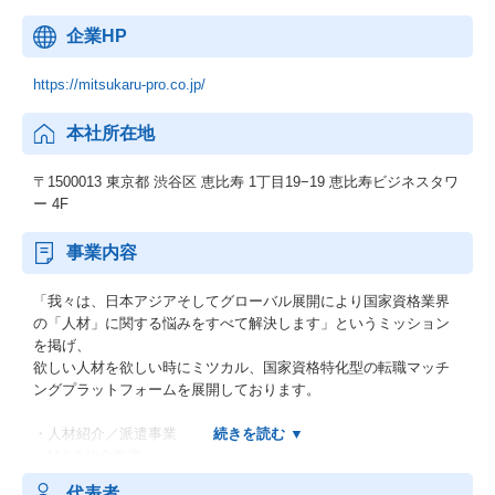
企業HP
https://mitsukaru-pro.co.jp/
本社所在地
〒1500013 東京都 渋谷区 恵比寿 1丁目19−19 恵比寿ビジネスタワ
ー 4F
事業内容
「我々は、日本アジアそしてグローバル展開により国家資格業界
の「人材」に関する悩みをすべて解決します」というミッション
を掲げ、
欲しい人材を欲しい時にミツカル、国家資格特化型の転職マッチ
ングプラットフォームを展開しております。
・人材紹介／派遣事業
・M＆A仲介事業
・ヘッドハンティング事業
代表者