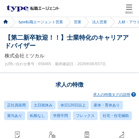
MENU
type転職エージェント営業
営業
法人営業
人材・アウ
【第二新卒歓迎！！】士業特化のキャリアア
ドバイザー
株式会社ミツカル
お問い合わせ番号：658465 最終確認日：2026年08月07日
求人の特徴
求人の特徴タグの説明
正社員採用
土日祝休み
休日120日以上
産休・育休あり
賞与あり
転勤なし
学歴不問
フレックス
社宅・住宅補助