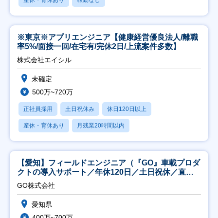
産休・育休あり
転勤なし
※東京※アプリエンジニア【健康経営優良法人/離職
率5%/面接一回/在宅有/完休2日/上流案件多数】
株式会社エイシル
未確定
500万~720万
正社員採用
土日祝休み
休日120日以上
産休・育休あり
月残業20時間以内
【愛知】フィールドエンジニア（『GO』車載プロダ
クトの導入サポート／年休120日／土日祝休／直行
直帰
GO株式会社
愛知県
400万~700万