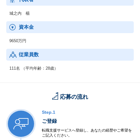
・次期社長／後継者教育事業
・SaaSテック事業
城之内 楊
・Fin tech事業
・売上・収益アップコンサル事業
資本金
9650万円
従業員数
111名 （平均年齢：28歳）
応募の流れ
Step.1
ご登録
転職支援サービスへ登録し、あなたの経歴やご希望を
ご記入ください。