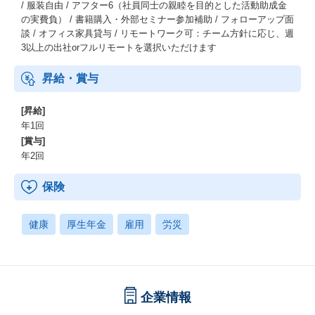
/ 服装自由 / アフター6（社員同士の親睦を目的とした活動助成金
の実費負） / 書籍購入・外部セミナー参加補助 / フォローアップ面
談 / オフィス家具貸与 / リモートワーク可：チーム方針に応じ、週
3以上の出社orフルリモートを選択いただけます
昇給・賞与
[昇給]
年1回
[賞与]
年2回
保険
健康
厚生年金
雇用
労災
企業情報