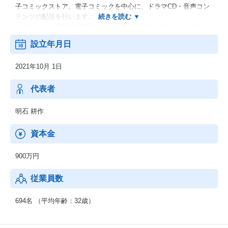
子コミックストア。電子コミックを中心に、ドラマCD・音声コン
テンツの配信を行います。
・スタジオ：通常の音声収録や配信番組の収録、ボーカル収録だ
けでなく、『バイノーラル音声』の収録にも対応したスタジオ。
設立年月日
・マッチングサービス：作品・プロフィールを登録すれば、企業
から仕事のオファーが届くサービス『GENSEKI』。
2021年10月 1日
※同社は1994年に創立された株式会社エイシスの親会社として202
1年に設立されました。同社に株式会社エイシスの一部事業及び子
代表者
会社株式を承継しております。
明石 耕作
資本金
900万円
従業員数
694名 （平均年齢：32歳）