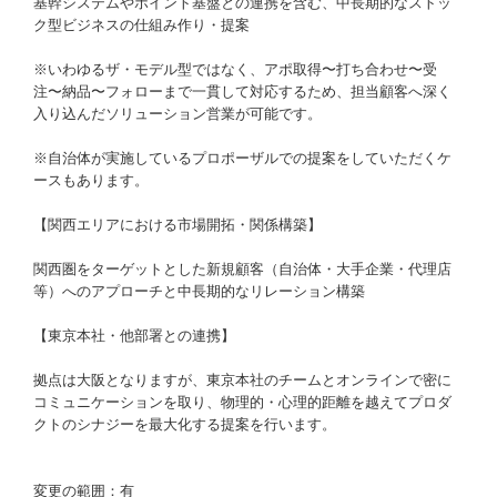
基幹システムやポイント基盤との連携を含む、中長期的なストッ
ク型ビジネスの仕組み作り・提案
※いわゆるザ・モデル型ではなく、アポ取得〜打ち合わせ〜受
注〜納品〜フォローまで一貫して対応するため、担当顧客へ深く
入り込んだソリューション営業が可能です。
※自治体が実施しているプロポーザルでの提案をしていただくケ
ースもあります。
【関西エリアにおける市場開拓・関係構築】
関西圏をターゲットとした新規顧客（自治体・大手企業・代理店
等）へのアプローチと中長期的なリレーション構築
【東京本社・他部署との連携】
拠点は大阪となりますが、東京本社のチームとオンラインで密に
コミュニケーションを取り、物理的・心理的距離を越えてプロダ
クトのシナジーを最大化する提案を行います。
変更の範囲：有