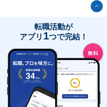
転職活動が
1
アプリ
つで完結！