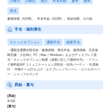
土曜日
日曜日
祝日
年末年始
夏季
産休
育児
夏期休暇（5日間）、年末年始（5日間）、有給休暇、その他
手当・福利厚生
ストックオプション
通勤手当
残業手当
・通勤交通費全額支給・健康保険、厚生年金、雇用保険、労災保
険完備・入社時に PC（Mac / Windows）およびディスプレイ貸
与・ストックオプション制度（成果に応じて随時付与）・ドリン
ク無料提供# コミュニケーション活性化・社内パーティ ・社員旅
行 ・半期チーム打ち上げ・エスプレッソマシーン ・ビールサーバ
ー・シャッフルランチ
昇給・賞与
[昇給]
年1回
[賞与]