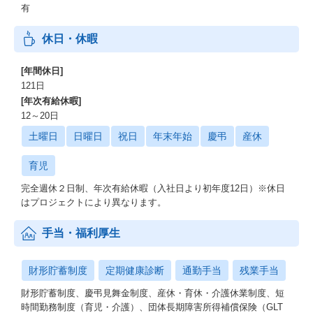
有
休日・休暇
[年間休日]
121日
[年次有給休暇]
12～20日
土曜日
日曜日
祝日
年末年始
慶弔
産休
育児
完全週休２日制、年次有給休暇（入社日より初年度12日）※休日
はプロジェクトにより異なります。
手当・福利厚生
財形貯蓄制度
定期健康診断
通勤手当
残業手当
財形貯蓄制度、慶弔見舞金制度、産休・育休・介護休業制度、短
時間勤務制度（育児・介護）、団体⻑期障害所得補償保険（GLT