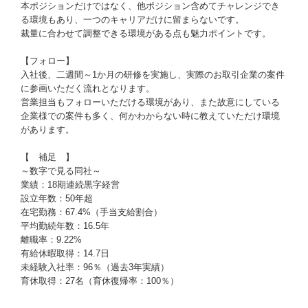
本ポジションだけではなく、他ポジション含めてチャレンジでき
る環境もあり、一つのキャリアだけに留まらないです。
裁量に合わせて調整できる環境がある点も魅力ポイントです。
【フォロー】
入社後、二週間～1か月の研修を実施し、実際のお取引企業の案件
に参画いただく流れとなります。
営業担当もフォローいただける環境があり、また故意にしている
企業様での案件も多く、何かわからない時に教えていただけ環境
があります。
【 補足 】
～数字で見る同社～
業績：18期連続黒字経営
設立年数：50年超
在宅勤務：67.4%（手当支給割合）
平均勤続年数：16.5年
離職率：9.22%
有給休暇取得：14.7日
未経験入社率：96％（過去3年実績）
育休取得：27名（育休復帰率：100％）