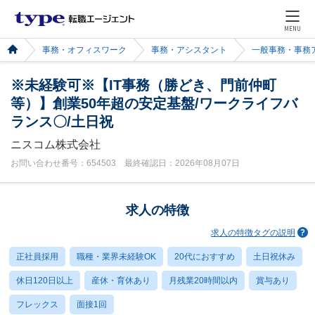
MENU
事務・オフィスワーク
事務・アシスタント
一般事務・事務
※未経験可※【IT事務（勝どき、門前仲町
等）】創業50年超の安定基盤/ワークライフバ
ランス〇/土日祝
ニスコム株式会社
お問い合わせ番号：654503 最終確認日：2026年08月07日
求人の特徴
求人の特徴タグの説明
正社員採用
職種・業界未経験OK
20代におすすめ
土日祝休み
休日120日以上
産休・育休あり
月残業20時間以内
賞与あり
フレックス
面接1回