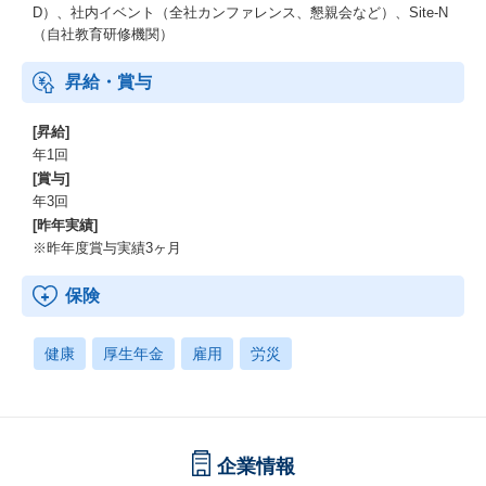
D）、社内イベント（全社カンファレンス、懇親会など）、Site-N
（自社教育研修機関）
昇給・賞与
[昇給]
年1回
[賞与]
年3回
[昨年実績]
※昨年度賞与実績3ヶ月
保険
健康
厚生年金
雇用
労災
企業情報