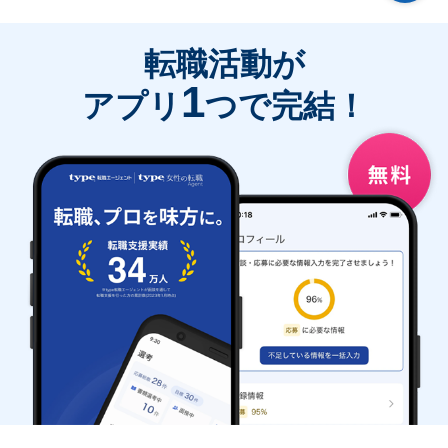
転職活動が
1
アプリ
つで完結！