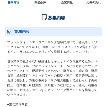
募集内容
勤務条件
企業情報
応募の流れ
募集内容
業務内容
プラットフォームエンジニアリング領域において、拠点ネットワ
ーク（WAN/LAN/Wi-Fi、回線、ルーター/スイッチ/FW等）に関わ
るインフラのエンジニアリングを統括するポジションです。
現場業務の止まらない接続性とセキュリティを両立するため、バ
ックエンドグループのエッジインフラチームに相対するカウンタ
ーパートとして、現場要件（止めない、拠点追加、端末増、運用
負荷、統制要件）をネットワークの標準・運用・変更管理に落ち
る形に翻訳し、障害や例外を「その場の復旧」で終わらせず再発
防止・標準化・可観測性・自動化へつなげながら、拠点・利用者
の増加に耐えるスケールするネットワーク運用モデルを構築して
いただきます。
■主な業務内容