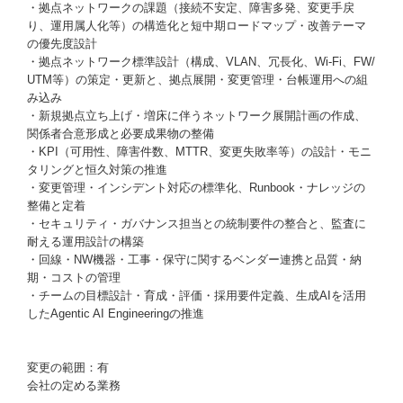
・拠点ネットワークの課題（接続不安定、障害多発、変更手戻
り、運用属人化等）の構造化と短中期ロードマップ・改善テーマ
の優先度設計
・拠点ネットワーク標準設計（構成、VLAN、冗長化、Wi-Fi、FW/
UTM等）の策定・更新と、拠点展開・変更管理・台帳運用への組
み込み
・新規拠点立ち上げ・増床に伴うネットワーク展開計画の作成、
関係者合意形成と必要成果物の整備
・KPI（可用性、障害件数、MTTR、変更失敗率等）の設計・モニ
タリングと恒久対策の推進
・変更管理・インシデント対応の標準化、Runbook・ナレッジの
整備と定着
・セキュリティ・ガバナンス担当との統制要件の整合と、監査に
耐える運用設計の構築
・回線・NW機器・工事・保守に関するベンダー連携と品質・納
期・コストの管理
・チームの目標設計・育成・評価・採用要件定義、生成AIを活用
したAgentic AI Engineeringの推進
変更の範囲：有
会社の定める業務