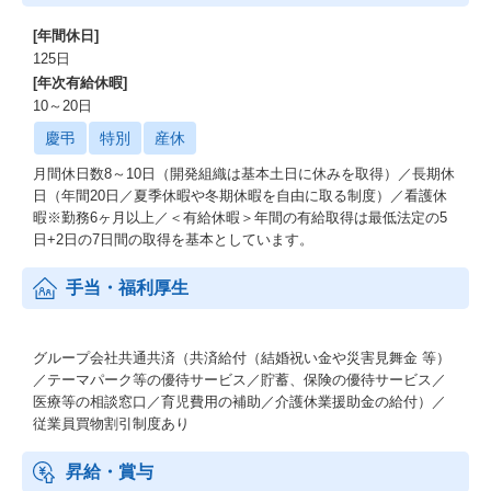
[年間休日]
125日
[年次有給休暇]
10～20日
慶弔
特別
産休
月間休日数8～10日（開発組織は基本土日に休みを取得）／長期休
日（年間20日／夏季休暇や冬期休暇を自由に取る制度）／看護休
暇※勤務6ヶ月以上／＜有給休暇＞年間の有給取得は最低法定の5
日+2日の7日間の取得を基本としています。
手当・福利厚生
グループ会社共通共済（共済給付（結婚祝い金や災害見舞金 等）
／テーマパーク等の優待サービス／貯蓄、保険の優待サービス／
医療等の相談窓口／育児費用の補助／介護休業援助金の給付）／
従業員買物割引制度あり
昇給・賞与