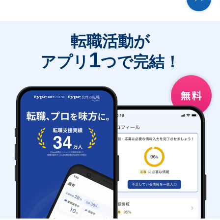
転職活動が
1
アプリ
つで完結！