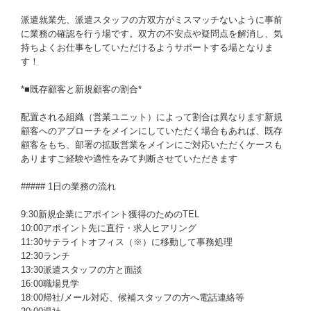
派遣就業先、派遣スタッフの方双方がミスマッチないように事前
に業務の確認を行う場です。双方の不安点や疑問点を解消し、気
持ちよくお仕事をしていただけるようサポートする場となりま
す！
*■既存顧客と新規顧客の割合*
配置される組織（営業ユニット）によって割合は異なります新規
顧客へのアプローチをメインにしていただく場合もあれば、既存
顧客をもち、部署の拡販営業をメインにご対応いただくケースも
ありますご経験や適性をみて判断させていただきます
##### 1日の業務の流れ
9:30新規企業にアポイント獲得のためのTEL
10:00アポイント先に直行・求人ヒアリング
11:30サテライトオフィス（※）に移動して事務処理
12:30ランチ
13:30派遣スタッフの方と面談
16:00職場見学
18:00帰社/メール対応、候補スタッフの方へ電話連絡等