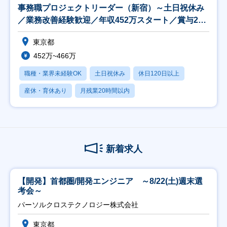
事務職プロジェクトリーダー（新宿）～土日祝休み
／業務改善経験歓迎／年収452万スタート／賞与2回
～
東京都
452万~466万
職種・業界未経験OK
土日祝休み
休日120日以上
産休・育休あり
月残業20時間以内
新着求人
【開発】首都圏/開発エンジニア ～8/22(土)週末選
考会～
パーソルクロステクノロジー株式会社
東京都