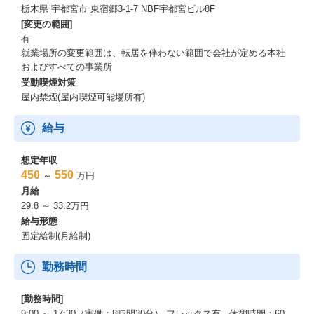
栃木県 宇都宮市 東宿郷3-1-7 NBF宇都宮ビル8F
[変更の範囲]
有
就業場所の変更範囲は、転居を伴わない範囲で会社が定める本社
およびすべての事業所
受動喫煙対策
屋内禁煙(屋内喫煙可能場所有)
給与
想定年収
450
550
～
万円
月給
29.8 ～ 33.2万円
給与形態
固定給制(月給制)
勤務時間
[勤務時間]
9:00 ～ 17:30（実働：8時間30分） フレックス有 休憩時間：60