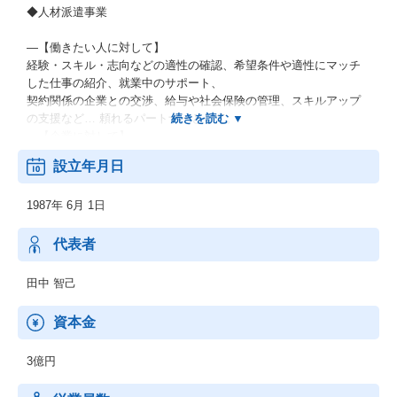
◆人材派遣事業
―【働きたい人に対して】
経験・スキル・志向などの適性の確認、希望条件や適性にマッチ
した仕事の紹介、就業中のサポート、
契約関係の企業との交渉、給与や社会保険の管理、スキルアップ
の支援など… 頼れるパートナーとして。
―【企業に対して】
人材戦略や人材活用についてのアドバイス、採用、就業中のマネ
設立年月日
ジメント、コンプライアンスの相談相手、
給与・社会保険の管理など… 人事の仕事のパートナーとして。
1987年 6月 1日
代表者
田中 智己
資本金
3億円