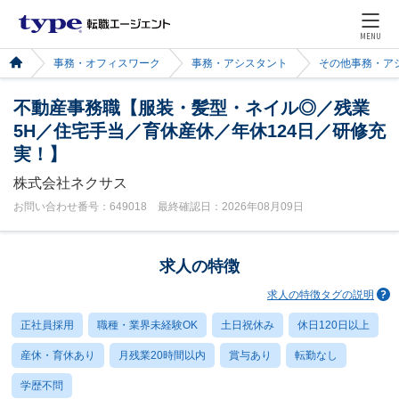
MENU
事務・オフィスワーク
事務・アシスタント
その他事務・ア
不動産事務職【服装・髪型・ネイル◎／残業
5H／住宅手当／育休産休／年休124日／研修充
実！】
株式会社ネクサス
お問い合わせ番号：649018 最終確認日：2026年08月09日
求人の特徴
求人の特徴タグの説明
正社員採用
職種・業界未経験OK
土日祝休み
休日120日以上
産休・育休あり
月残業20時間以内
賞与あり
転勤なし
学歴不問