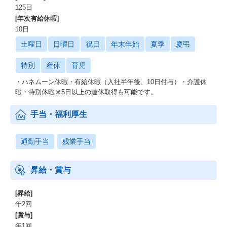
125日
[年次有給休暇]
10日
土曜日
日曜日
祝日
年末年始
夏季
慶弔
特別
産休
育児
・ハネムーン休暇・有給休暇（入社半年後、10日付与）・介護休
暇・特別休暇※5日以上の連休取得も可能です。
手当・福利厚生
通勤手当
残業手当
昇給・賞与
[昇給]
年2回
[賞与]
年1回