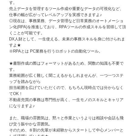
す。
売上データを管理するツール作成や重要なデータの可視化など、
仕事の幅が広がってレベルアップを実感できますよ♪
◎現在は、事務業務、データ管理など日常業務のオートメーショ
ン化(RPA)を推進しており、RPAツールの作成スキルを習得して頂
くことが可能です。
DX人財として、一生使える、未来の事務スキルを身に付けられま
すよ★
※RPAとは PC業務を行うロボットの自動化ツール。
★書類作成の際はフォーマットがあるため、関数の知識も不要で
す。
業務範囲が広く難しく聞こえるかもしれませんが、一つ一つステ
ップを踏みながら
担当範囲を広げていただくので、もちろん現時点では分からなく
てOK！
不動産売買の事務は専門性が高く、一生モノのスキルとキャリア
になりますよ♪
また、職場の雰囲気は、黙々と作業というよりは相談や会話も飛
び交う賑やかな雰囲気。
そのため、８割の先輩が未経験からスタートして中心メンバーと