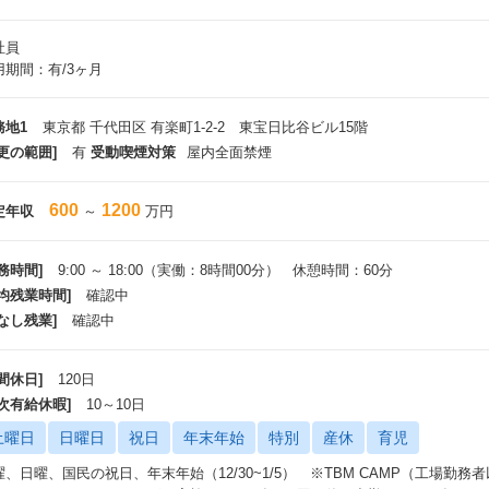
社員
用期間：有/3ヶ月
務地1
東京都 千代田区 有楽町1-2-2 東宝日比谷ビル15階
更の範囲]
有
受動喫煙対策
屋内全面禁煙
600
1200
定年収
～
万円
務時間]
9:00 ～ 18:00（実働：8時間00分） 休憩時間：60分
平均残業時間]
確認中
なし残業]
確認中
間休日]
120日
年次有給休暇]
10～10日
土曜日
日曜日
祝日
年末年始
特別
産休
育児
曜、日曜、国民の祝日、年末年始（12/30~1/5） ※TBM CAMP（工場