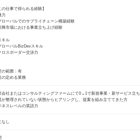
この仕事で得られる経験】
魅力
グローバルでのサプライチェーン構築経験
新興市場における事業立ち上げ経験
スキル
グローバルBizDevスキル
クロスボーダー交渉力
更の範囲：有
社の定める業務
業会社またはコンサルティングファームにて0→1で新規事業・新サービス立
題が整理されていない状態からヒアリングし、提案を組み立ててきた方
ジネスレベルの英語力
になし
問