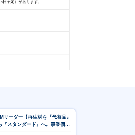
月5日予定）があります。
CMリーダー【再生材を『代替品』
ら『スタンダード』へ。事業価値
最大化するSCMの司令塔】