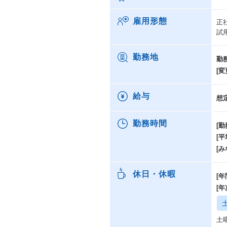
雇用形態
正
試
勤務地
勤
[変
給与
想
勤務時間
[勤
[
[み
休日・休暇
[年
[
土