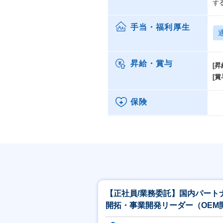
す
手当・福利厚生
昇給・賞与
[昇
[賞
保険
【正社員/業務委託】国内パート
開拓・事業開発リーダー（OEM
拓）（高機能再生材推進）