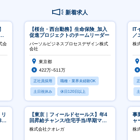
新着求人
関
【桜台・西台勤務】生命保険_加入
I
へ
促進プロジェクトのチームリーダー
／
ジ
式会
パーソルビジネスプロセスデザイン株式
株
会社
東京都
422万~511万
正社員採用
職種・業界未経験OK
土日祝休み
休日120日以上
産休・育休あり
月
】リ
【東京｜フィールドセールス】年4
事
40
回昇給チャンス/住宅手当/早期マネ
ャ
ジメント機会あり！
株式会社クオレガ
株