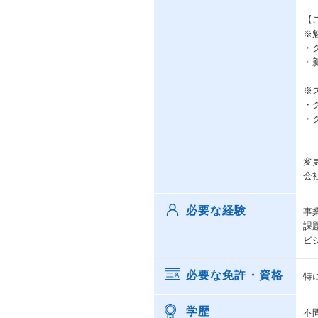
【
※
・
・
※
・
・
変
会
必要な経験
事
課
ビ
必要な免許・資格
特
学歴
不