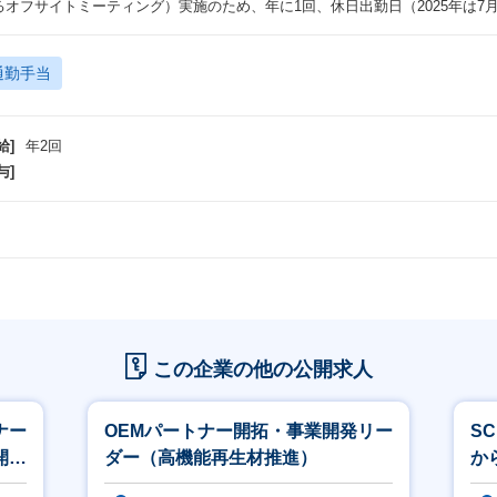
るオフサイトミーティング）実施のため、年に1回、休日出勤日（2025年は7
通勤手当
給]
年2回
与]
この企業の他の公開求人
ナー
OEMパートナー開拓・事業開発リー
S
開
ダー（高機能再生材推進）
か
を