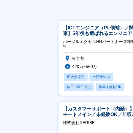
【ICTエンジニア（PL候補）／
東】5年後も選ばれるエンジニア
／チーム運営・体制構築
パーソルエクセルHRパートナーズ株
社
東京都
420万~560万
正社員採用
土日祝休み
休日120日以上
業界未経験OK
月残業20時間以内
【カスタマーサポート（内勤）
モートメイン／未経験OK／年収3
万～／年間休日125日
株式会社RERISE