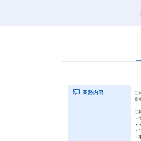
業務内容
〇
高
〇
・
・
・
・