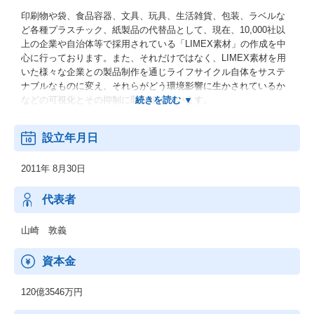
印刷物や袋、食品容器、文具、玩具、生活雑貨、包装、ラベルな
ど各種プラスチック、紙製品の代替品として、現在、10,000社以
上の企業や自治体等で採用されている「LIMEX素材」の作成を中
心に行っております。また、それだけではなく、LIMEX素材を用
いた様々な企業との製品制作を通じライフサイクル自体をサステ
ナブルなものに変え、それらがどう環境影響に生かされているか
などの可視化とその抑制に取り組んでいます。
【事業内容】
設立年月日
■LIMEX（https://tb-m.com/products/products-limex/）
■CirculeX（サーキュレックス）（https://tb-m.com/business/circul
2011年 8月30日
ation-material/）
■ScopeX（https://tb-m.com/scopex/）
■MaaR（マール）（https://tb-m.com/business/circulation-platfor
代表者
m/）等
山崎 敦義
資本金
120億3546万円