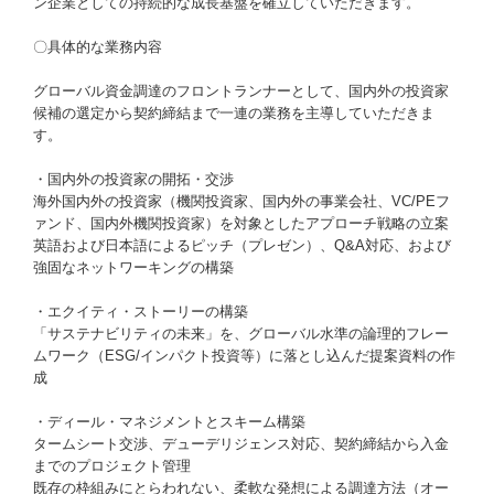
ン企業としての持続的な成長基盤を確立していただきます。
〇具体的な業務内容
グローバル資金調達のフロントランナーとして、国内外の投資家
候補の選定から契約締結まで一連の業務を主導していただきま
す。
・国内外の投資家の開拓・交渉
海外国内外の投資家（機関投資家、国内外の事業会社、VC/PEフ
ァンド、国内外機関投資家）を対象としたアプローチ戦略の立案
英語および日本語によるピッチ（プレゼン）、Q&A対応、および
強固なネットワーキングの構築
・エクイティ・ストーリーの構築
「サステナビリティの未来」を、グローバル水準の論理的フレー
ムワーク（ESG/インパクト投資等）に落とし込んだ提案資料の作
成
・ディール・マネジメントとスキーム構築
タームシート交渉、デューデリジェンス対応、契約締結から入金
までのプロジェクト管理
既存の枠組みにとらわれない、柔軟な発想による調達方法（オー