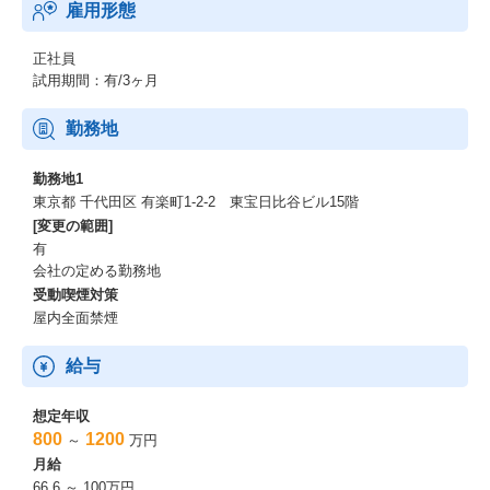
雇用形態
とどまらず、従来のファイナンスの常識を打ち破るクリエイティ
ブなスキームにも挑戦できる
正社員
■本業務を通じて身につくスキルやキャリアパス
試用期間：有/3ヶ月
〇グローバル・ファイナンスの専門性
勤務地
海外投資家と対等に渡り合う英語力と、国際的な投資フレームワ
ークを駆使した高度な交渉スキル
勤務地1
東京都 千代田区 有楽町1-2-2 東宝日比谷ビル15階
〇経営層へのキャリアパス
[変更の範囲]
CEO/CFOの最至近距離で資本政策を担うため、将来的なCFO候補
有
や経営企画幹部としてのキャリアが拓ける
会社の定める勤務地
受動喫煙対策
〇次世代ファイナンスの知見
屋内全面禁煙
ESG・インパクト投資など、今後の資本市場の主流となるファイ
ナンス実務の第一人者としての実績
給与
想定年収
800
1200
～
万円
月給
66.6 ～ 100万円