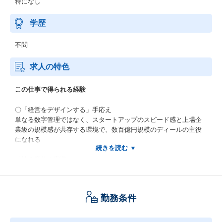
特になし
学歴
不問
求人の特色
この仕事で得られる経験
〇「経営をデザインする」手応え
単なる数字管理ではなく、スタートアップのスピード感と上場企
業級の規模感が共存する環境で、数百億円規模のディールの主役
になれる
〇社会変革の実装
「サステナビリティ×ファイナンス」のロールモデル企業として、
自分の仕事が地球規模の課題解決（脱炭素・循環型社会）に直結
している実感をダイレクトに得られる
勤務条件
〇全方位的な調達経験
伝統的な機関投資家対応に加え、富裕層個人マネーの獲得などに