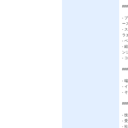
##
-
ー
-
ラ
-
-
ン
-
##
- 
- 
- 
##
-
-
-