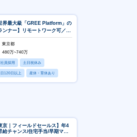
界最大級「GREE Platform」の
ランナー】リモートワーク可／全
界で2.3億ユーザー
東京都
480万~740万
正社員採用
土日祝休み
日120日以上
産休・育休あり
賞与あり
東京｜フィールドセールス】年4
昇給チャンス/住宅手当/早期マネ