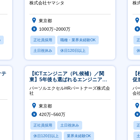
ジ
株式会社ヤマシタ
株
東京都
1000万~2000万
め
正社員採用
職種・業界未経験OK
土日祝休み
休日120日以上
休
産休・育休あり
ケテ
【ICTエンジニア（PL候補）／関
【
東】5年後も選ばれるエンジニアへ
促
／チーム運営・体制構築
パーソルエクセルHRパートナーズ株式会
パ
社
会
東京都
420万~560万
正社員採用
土日祝休み
休日120日以上
業界未経験OK