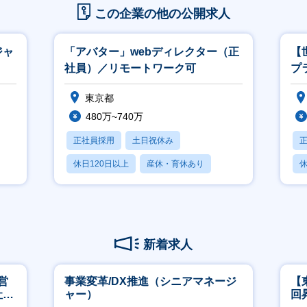
この企業の他の公開求人
ジャ
「アバター」webディレクター（正
【世
社員）／リモートワーク可
プ
世
東京都
480万~740万
正社員採用
土日祝休み
休日120日以上
産休・育休あり
休
月残業20時間以内
新着求人
営
事業変革/DX推進（シニアマネージ
【
社員
ャー）
回