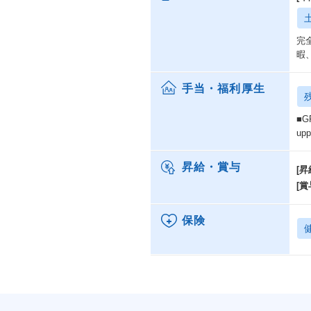
完
暇
手当・福利厚生
■G
up
昇給・賞与
[昇
[賞
保険