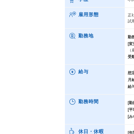
雇用形態
正
試
勤務地
勤
[変
（
受
給与
想
月
給
勤務時間
[勤
[
[み
休日・休暇
[年