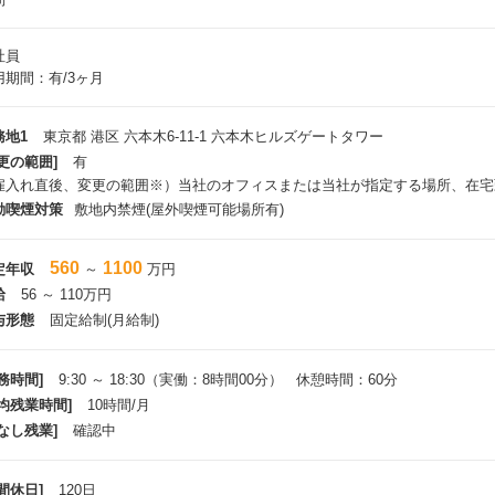
社員
用期間：有/3ヶ月
務地1
東京都 港区 六本木6-11-1 六本木ヒルズゲートタワー
更の範囲]
有
雇入れ直後、変更の範囲※）当社のオフィスまたは当社が指定する場所、在宅
動喫煙対策
敷地内禁煙(屋外喫煙可能場所有)
560
1100
定年収
～
万円
給
56 ～ 110万円
与形態
固定給制(月給制)
務時間]
9:30 ～ 18:30（実働：8時間00分） 休憩時間：60分
平均残業時間]
10時間/月
なし残業]
確認中
間休日]
120日