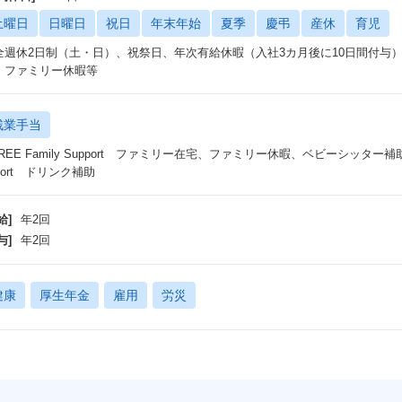
土曜日
日曜日
祝日
年末年始
夏季
慶弔
産休
育児
全週休2日制（土・日）、祝祭日、年次有給休暇（入社3カ月後に10日間付与
、ファミリー休暇等
残業手当
REE Family Support ファミリー在宅、ファミリー休暇、ベビーシッター補助、時短
port ドリンク補助
給]
年2回
与]
年2回
健康
厚生年金
雇用
労災