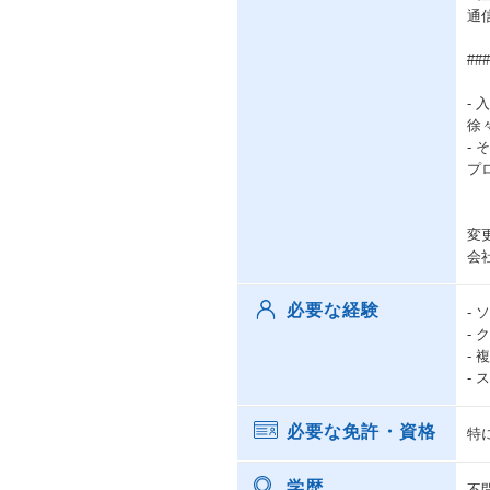
通
#
-
徐
-
プ
変
会
必要な経験
-
- 
-
-
必要な免許・資格
特
学歴
不