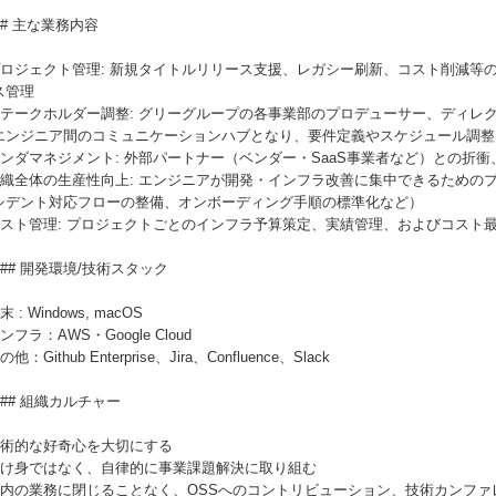
## 主な業務内容
 プロジェクト管理: 新規タイトルリリース支援、レガシー刷新、コスト削減
ス管理
 ステークホルダー調整: グリーグループの各事業部のプロデューサー、ディ
エンジニア間のコミュニケーションハブとなり、要件定義やスケジュール調整
 ベンダマネジメント: 外部パートナー（ベンダー・SaaS事業者など）との折
 組織全体の生産性向上: エンジニアが開発・インフラ改善に集中できるため
シデント対応フローの整備、オンボーディング手順の標準化など）
 コスト管理: プロジェクトごとのインフラ予算策定、実績管理、およびコスト
### 開発環境/技術スタック
端末 : Windows, macOS
インフラ：AWS・Google Cloud
その他：Github Enterprise、Jira、Confluence、Slack
### 組織カルチャー
 技術的な好奇心を大切にする
 受け身ではなく、自律的に事業課題解決に取り組む
 社内の業務に閉じることなく、OSSへのコントリビューション、技術カンフ