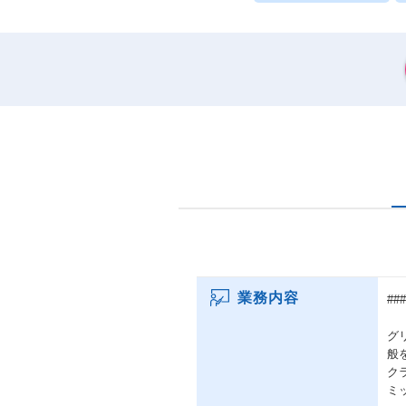
業務内容
##
グ
般
ク
ミ