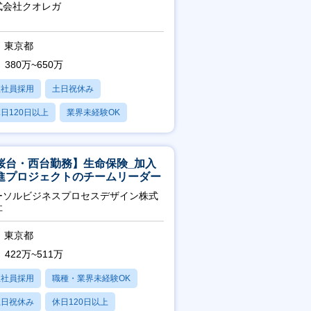
メント機会あり！
式会社クオレガ
東京都
380万~650万
正社員採用
土日祝休み
日120日以上
業界未経験OK
産休・育休あり
桜台・西台勤務】生命保険_加入
進プロジェクトのチームリーダー
ーソルビジネスプロセスデザイン株式
社
東京都
422万~511万
正社員採用
職種・業界未経験OK
土日祝休み
休日120日以上