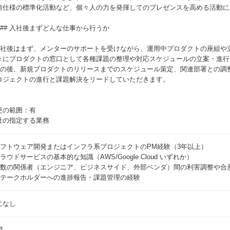
信仕様の標準化活動など、個々人の力を発揮してのプレゼンスを高める活動に
#### 入社後まずどんな仕事から行うか
 入社後はまず、メンターのサポートを受けながら、運用中プロダクトの座組や
々にプロダクトの窓口として各種課題の整理や対応スケジュールの立案・進行
 その後、新規プロダクトのリリースまでのスケジュール策定、関連部署との調
ロジェクトの進行と課題解決をリードしていただきます。
更の範囲：有
社の指定する業務
 ソフトウェア開発またはインフラ系プロジェクトのPM経験（3年以上）
クラウドサービスの基本的な知識（AWS/Google Cloud いずれか）
 複数の関係者（エンジニア、ビジネスサイド、外部ベンダ）間の利害調整や合
 ステークホルダーへの進捗報告・課題管理の経験
になし
問