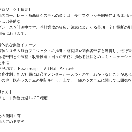
プロジェクト概要】
社のコーポレート系基幹システムの多くは、長年スクラッチ開発による運用が
たは部分的な
プレースを計画中です。基幹業務の幅広い領域にまたがる長期・全社横断の刷
段階にあります。
具体的な業務イメージ】
基幹システム刷新プロジェクトの推進：経営陣や関係各部署と連携し、進行管
現場部門との調整・改善推進：日々の業務に携わる社員とのコミュニケーショ
を推進
発環境： PowerScript 、VB.Net、Azure等
教育体制：新入社員には必ずメンターが一人つくので、わからないことがあれ
その他：既存システムの刷新を行った上で、一部のシステムに関しては開発を
働き方】
リモート勤務は週1～2日程度
更の範囲：有
社の定める業務