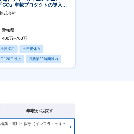
『GO』車載プロダクトの導入サ
ート／年休120日／土日祝休／直
O株式会社
直帰
愛知県
400万~700万
正社員採用
土日祝休み
日120日以上
月残業20時間以内
学歴不問
年収から探す
ム構築・運用・保守（インフラ・セキュ
）