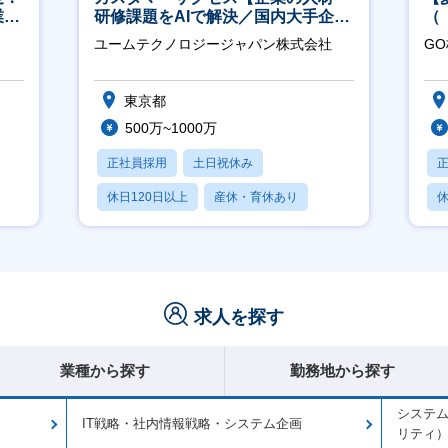
業職
研修課題をAIで解決／国内大手企業
（
約3万社導入／フレックス可】
ポ
ユームテクノロジージャパン株式会社
G
行
東京都
500万~1000万
正社員採用
土日祝休み
休日120日以上
産休・育休あり
休
転勤なし
求人を探す
業種から探す
勤務地から探す
システ
IT戦略・社内情報戦略・システム企画
リティ