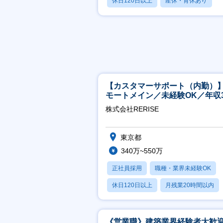
休日120日以上
産休・育休あり
月残業20時間以内
【カスタマーサポート（内勤）
モートメイン／未経験OK／年収3
万～／年間休日125日
株式会社RERISE
東京都
340万~550万
正社員採用
職種・業界未経験OK
休日120日以上
月残業20時間以内
賞与あり
《営業職》建築業界経験者大歓