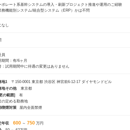
ーポレート系基幹システムの導入・刷新プロジェクト推進や運用のご経験
業務機能別システム/統合型システム（ERP）かは不問
になし
問
社員
用期間：有/6ヶ月
考：試用期間中に待遇の変更はありません
務地1
〒150-0001 東京都 渋谷区 神宮前6-12-17 ダイヤモンドビル
務地その他
東京都
更の範囲]
有
社の定める勤務地
動喫煙対策
屋内全面禁煙
600
750
定年収
～
万円
給
50 ～ 62万円