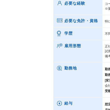
必要な経験
コ
※
必要な免許・資格
特
学歴
不
雇用形態
正
試
備
勤務地
勤
勤
[変
会
受
給与
想
月