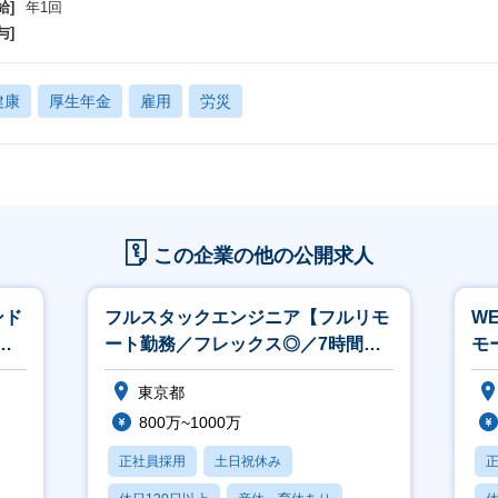
給]
年1回
与]
健康
厚生年金
雇用
労災
この企業の他の公開求人
ンド
フルスタックエンジニア【フルリモ
W
フ
ート勤務／フレックス◎／7時間勤
モ
務】
ス
東京都
800万~1000万
正社員採用
土日祝休み