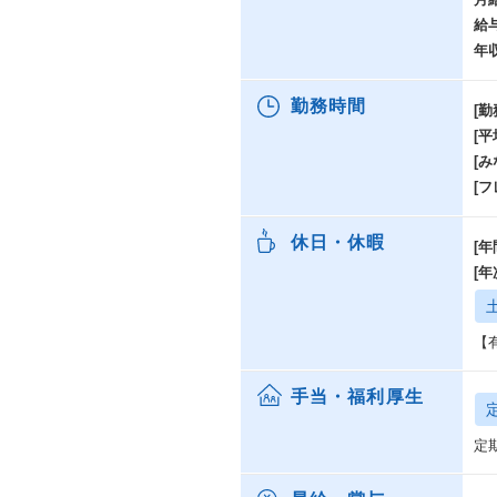
給
年
勤務時間
[勤
[
[み
[
休日・休暇
[年
[
【
手当・福利厚生
定