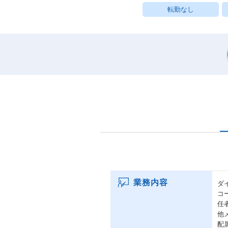
転勤なし
業務内容
ダ
コ
任
他
配