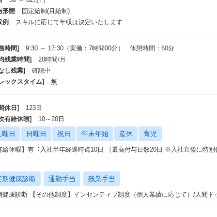
与形態
固定給制(月給制)
収例
スキルに応じて年収は決定いたします
務時間]
9:30 ～ 17:30（実働：7時間00分） 休憩時間：60分
平均残業時間]
20時間/月
なし残業]
確認中
フレックスタイム]
無
間休日]
123日
年次有給休暇]
10～20日
土曜日
日曜日
祝日
年末年始
産休
育児
有給休暇】有︓⼊社半年経過時点10⽇ （最⾼付与⽇数20⽇ ※⼊社直後に特
定期健康診断
通勤手当
残業手当
期健康診断 【その他制度】インセンティブ制度（個⼈業績に応じて）/⼈間ドッ