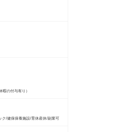
別休暇の付与有り）
ク/健保保養施設/育休産休/副業可