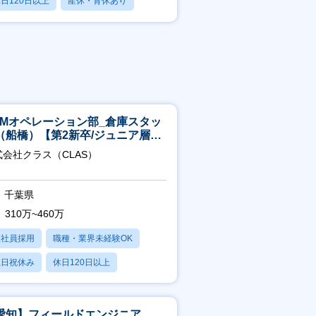
日120日以上
産休・育休あり
残業20時間以内
CMオペレーション部_倉庫スタッ
（船橋）【第2新卒/ジュニア層歓
】
式会社クラス（CLAS）
千葉県
310万~460万
正社員採用
職種・業界未経験OK
土日祝休み
休日120日以上
産休・育休あり
愛知】フィールドエンジニア