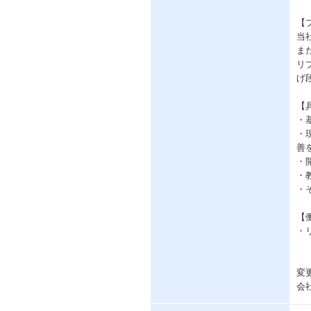
【
当
ま
リ
げ
【
・
・
善
・開
・
・
【
・
変
会