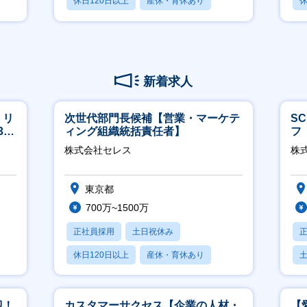
休日120日以上
産休・育休あり
休
月残業20時間以内
月
新着求人
】リ
次世代部門長候補【営業・マーケテ
S
40
ィング組織統括責任者】
フ
迎
株式会社セレス
株
東京都
700万~1500万
正社員採用
土日祝休み
休日120日以上
産休・育休あり
賞与あり
迎！
カスタマーサクセス【企業の人材・
【