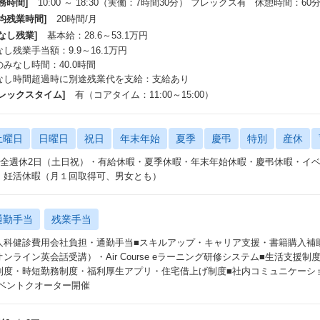
務時間]
10:00 ～ 18:30（実働：7時間30分） フレックス有 休憩時間：60
平均残業時間]
20時間/月
なし残業]
基本給：28.6～53.1万円
し残業手当額：9.9～16.1万円
のみなし時間：40.0時間
なし時間超過時に別途残業代を支給：支給あり
フレックスタイム]
有（コアタイム：11:00～15:00）
土曜日
日曜日
祝日
年末年始
夏季
慶弔
特別
産休
完全週休2日（土日祝）・有給休暇・夏季休暇・年末年始休暇・慶弔休暇・イ
・妊活休暇（月１回取得可、男女とも）
通勤手当
残業手当
人科健診費用会社負担・通勤手当■スキルアップ・キャリア支援・書籍購入補助（
オンライン英会話受講）・Air Course eラーニング研修システム■生活支
制度・時短勤務制度・福利厚生アプリ・住宅借上げ制度■社内コミュニケーション
イベントクオーター開催