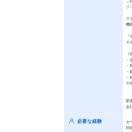
ご
リ
ス
機
『
そ
《
・
・
・
・
※
変
会
必要な経験
セ
対