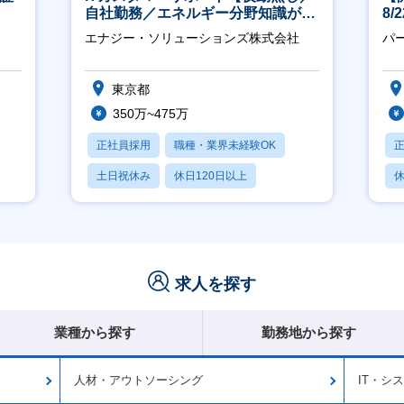
自社勤務／エネルギー分野知識が身
8
につきます】
エナジー・ソリューションズ株式会社
パ
東京都
350万~475万
正社員採用
職種・業界未経験OK
土日祝休み
休日120日以上
休
産休・育休あり
求人を探す
業種から探す
勤務地から探す
人材・アウトソーシング
IT・シ