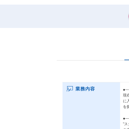
業務内容
●-
現
に
を
●-
“