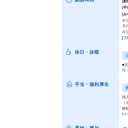
[勤
[
[み
みな
月
み
[
休日・休暇
■
可
手当・福利厚生
婦
（
務
f