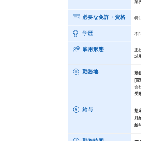
業
必要な免許・資格
特
学歴
不
雇用形態
正
試
勤務地
勤
[変
会
受
給与
想
月
給
勤務時間