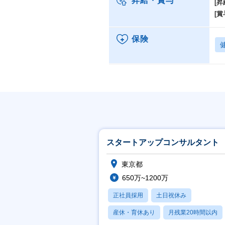
昇給・賞与
[昇
[賞
保険
スタートアップコンサルタント
東京都
650万~1200万
正社員採用
土日祝休み
産休・育休あり
月残業20時間以内