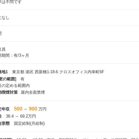
界は不問です
になし
問
社員
用期間：有/3ヶ月
務地1
東京都 港区 西新橋1-18-6 クロスオフィス内幸町6F
更の範囲]
有
社の定める範囲内
動喫煙対策
屋内全面禁煙
500
900
定年収
～
万円
給
38.4 ～ 69.2万円
与形態
固定給制(月給制)