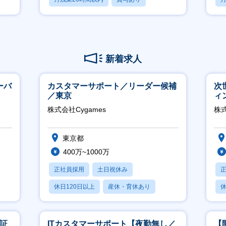
学歴不問
新着求人
ーバ
カスタマーサポート／リーダー候補
次
／東京
ィ
株式会社Cygames
株
東京都
400万~1000万
正社員採用
土日祝休み
休日120日以上
産休・育休あり
休
月残業20時間以内
東証
ITカスタマーサポート【夜勤無し／
【