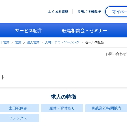
マイペ
よくある質問
採用ご担当者様
サービス紹介
転職相談会・セミナー
ント営業
営業
法人営業
人材・アウトソーシング
セールス担当
お問い合わせ番
クト
求人の特徴
土日祝休み
産休・育休あり
月残業20時間以内
フレックス