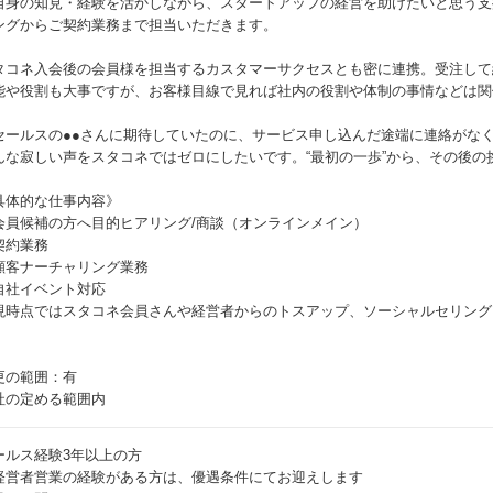
自身の知見・経験を活かしながら、スタートアップの経営を助けたいと思う支
ングからご契約業務まで担当いただきます。
タコネ入会後の会員様を担当するカスタマーサクセスとも密に連携。受注して
能や役割も大事ですが、お客様目線で見れば社内の役割や体制の事情などは関
セールスの●●さんに期待していたのに、サービス申し込んだ途端に連絡がな
んな寂しい声をスタコネではゼロにしたいです。“最初の一歩”から、その後の
具体的な仕事内容》
会員候補の方へ目的ヒアリング/商談（オンラインメイン）
契約業務
顧客ナーチャリング業務
自社イベント対応
現時点ではスタコネ会員さんや経営者からのトスアップ、ソーシャルセリング
更の範囲：有
社の定める範囲内
ールス経験3年以上の方
経営者営業の経験がある方は、優遇条件にてお迎えします