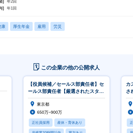
給]
年2回
与]
年1回
健康
厚生年金
雇用
労災
この企業の他の公開求人
【役員候補／セールス部責任者】セ
カ
ールス部責任者【厳選されたスター
さ
トアップ×支援者を繋げるマッチン
げ
東京都
グ】
650万~900万
正社員採用
産休・育休あり
月残業20時間以内
賞与あり
月