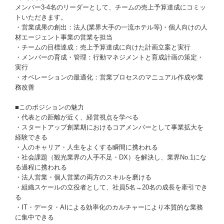
メンバー3-4名のリーダーとして、チームの売上予算達成にコミッ
トいただきます。
・営業成果の創出：法人(業界大手の一流ホテル等)・個人向けの人
材エージェント事業の営業を担当
・チームの目標達成：売上予算達成に向けた計画立案と実行
・メンバーの育成・管理：行動マネジメントと育成計画の策定・
実行
・オペレーションの最適化：営業プロセスのマニュアル作成や業
務改善
■このポジションの魅力
・代表との距離が近く、経営視点を学べる
・スタートアップ創業期におけるコアメンバーとして事業拡大を
経験できる
・人のキャリア・人生をよくする瞬間に携われる
・社会課題（観光業界の人手不足・DX）を解決し、業界No.1にな
る過程に携われる
・法人営業・個人営業の両方のスキルを磨ける
・組織スケールの立役者として、社員5名→20名の成長を牽引でき
る
・IT・データ・AIによる効率化のカルチャーにより本質的な業務
に集中できる