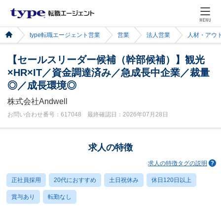
MENU
type転職エージェント営業
営業
法人営業
人材・アウ
【セールスリーダー候補（幹部候補）】観光
×HR×IT／資金調達済み／急成長中企業／裁量
◎／成長環境◎
株式会社Andwell
お問い合わせ番号：617048 最終確認日：2026年07月28日
求人の特徴
求人の特徴タグの説明
正社員採用
20代におすすめ
土日祝休み
休日120日以上
賞与あり
転勤なし