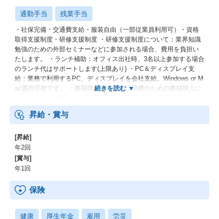
通勤手当
残業手当
・社保完備・交通費支給・服装自由（一部従業員利用可）・資格
取得支援制度・研修支援制度 ・研修支援制度について：業界知識
勉強のための外部セミナーなどに参加される場合、費用を負担い
たします。 ・ランチ補助：オフィス出社時、3名以上参加する場合
のランチ代はサポートします(上限あり) ・PC＆ディスプレイ支
給：業務で利用するPC、ディスプレイを会社支給。Windows or M
ac選択可能です。 ・書籍購入補助：自己研鑽のための書籍購入に
ついて会社で補助します(上限あり)・月次締め会：月1回(目安)、締
め会として会社負担で食事会を実施します。
昇給・賞与
[昇給]
年2回
[賞与]
年1回
保険
健康
厚生年金
雇用
労災