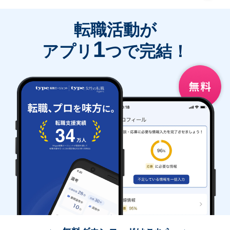
転職活動が
1
アプリ
つで完結！