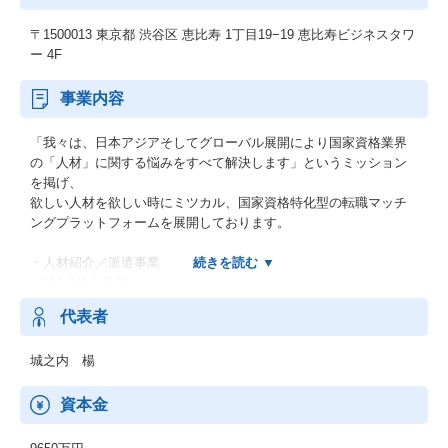
〒1500013 東京都 渋谷区 恵比寿 1丁目19−19 恵比寿ビジネスタワ
ー 4F
事業内容
「我々は、日本アジアそしてグローバル展開により国家資格業界
の「人材」に関する悩みをすべて解決します」というミッション
を掲げ、
欲しい人材を欲しい時にミツカル、国家資格特化型の転職マッチ
ングプラットフォームを展開しております。
・人材紹介／派遣事業
・M＆A仲介事業
・ヘッドハンティング事業
代表者
・次期社長／後継者教育事業
・SaaSテック事業
城之内 楊
・Fin tech事業
・売上・収益アップコンサル事業
資本金