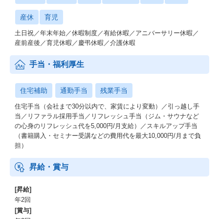
産休
育児
土日祝／年末年始／休暇制度／有給休暇／アニバーサリー休暇／
産前産後／育児休暇／慶弔休暇／介護休暇
手当・福利厚生
住宅補助
通勤手当
残業手当
住宅手当（会社まで30分以内で、家賃により変動）／引っ越し手
当／リファラル採用手当／リフレッシュ手当（ジム・サウナなど
の心身のリフレッシュ代を5,000円/月支給）／スキルアップ手当
（書籍購入・セミナー受講などの費用代を最大10,000円/月まで負
担）
昇給・賞与
[昇給]
年2回
[賞与]