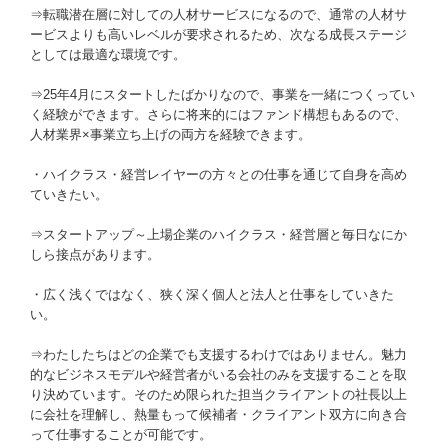
⇒転職潜在層に対しての人材サービスになるので、通常の人材サ
ービスよりも高いレベルが要求されるため、次なる成長ステージ
としては最適な環境です。
⇒25年4月にスタートしたばかりなので、事業を一緒につくってい
く経験ができます。さらに将来的にはファンド構想もあるので、
人材業界×事業立ち上げの両方を経験できます。
・ハイクラス・経営レイヤーの方々との仕事を通じて自身を高め
ていきたい。
⇒スタートアップ～上場企業のハイクラス・経営層と毎日なにか
しら接点があります。
・広く浅くではなく、狭く深く個人と法人と仕事をしていきた
い。
⇒わたしたちはどの企業でも支援するわけではありません。魅力
的なビジネスモデルや経営者がいる会社のみを支援することを取
り決めています。そのため限られた担当クライアントの社長以上
に会社を理解し、熱量もって候補者・クライアント双方に向き合
って仕事することが可能です。