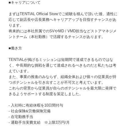
■キャリアについて
まずはTENTIAL Official Storeでご経験を積んで頂いた後、適性に
応じて副店長や店長業務へキャリアアップを目指すチャンスがあ
ります。
将来的には本社所属でのSVやMD / VMD担当などストアマネジメ
ントチーム（本社勤務）で活躍するチャンスがあります。
■働き方
TENTIALが掲げるミッションは短期間で達成できるものではな
く、中長期的な挑戦を通じて達成されるべきものだと私たちは考
えています。
また、事業の推進のみならず、組織全体および個々の従業員が持
つポテンシャルを引き出すことが不可欠と考えています。
これらの背景から従業員が自らのポテンシャルを最大限に発揮で
きるようサポートする制度を策定しました。
- 入社時に有給休暇を10日間付与
- 社会保険&労働保険完備
- 在宅勤務手当
- 通勤手当実費支給 ※上限3万円/月