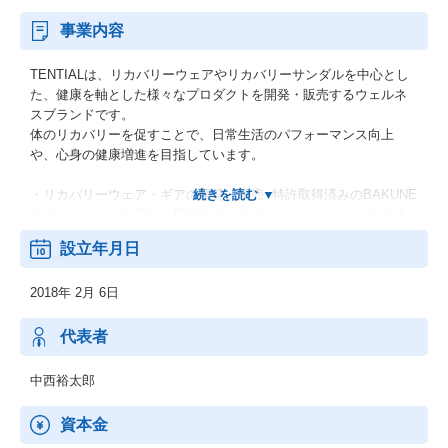
事業内容
TENTIALは、リカバリーウェアやリカバリーサンダルを中心とし
た、健康を軸とした様々なプロダクトを開発・販売するウェルネ
スブランドです。
体のリカバリーを促すことで、日常生活のパフォーマンス向上
や、心身の健康増進を目指しています。
・リカバリーウェア・ギアの開発・販売: 特許取得済みのBAKUNE
やテクノロジーを用いた機能性ウェアや、インソールなどを提供
休息時だけでなく、日常活動時にも着用することで、疲労の軽減
設立年月日
やパフォーマンス向上をサポートします。
・睡眠関連製品の開発・販売: 質の高い睡眠をサポートするマット
2018年 2月 6日
レスやピローなどを提供
・ウェルネスサービスの提供: 専門家によるアドバイスや、オンラ
インコンテンツなどを通して、健康に関する情報を発信
代表者
・その他関連商品の開発・販売: ボディケアアイテム、アパレル商
品など、健康に関連する様々な製品を展開
中西裕太郎
TENTIALは「ポテンシャルを最大限に引き出す」ことを理念に、
資本金
人々のウェルビーイング向上に貢献することを目指しています。