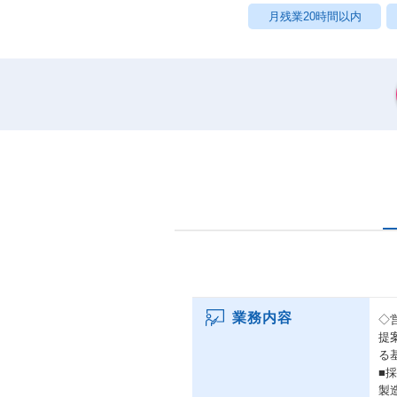
月残業20時間以内
業務内容
◇
提
る
■
製