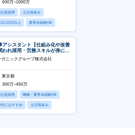
600万~1000万
正社員採用
土日祝休み
日120日以上
業界未経験OK
産休・育休あり
事アシスタント【仕組み化や改善
関われ採用・労務スキルが身につ
環境／年商120億円超の事業会
ーガニックグループ株式会社
】
東京都
300万~450万
正社員採用
職種・業界未経験OK
0代におすすめ
土日祝休み
日120日以上