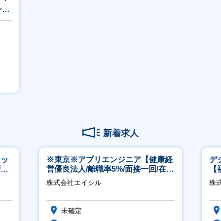
シェ
新着求人
タッ
※東京※アプリエンジニア【健康経
デ
層歓
営優良法人/離職率5%/面接一回/在宅
【
有/完休2日/上流案件多数】
株式会社エイシル
株
未確定