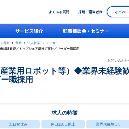
マイペ
よくある質問
採用ご担当者様
サービス紹介
転職相談会・セミナー
ント営業
営業
法人営業
メーカー
未経験歓迎／トップシェア級技術商社／リーダー職採用
お問い合わせ番
（産業用ロボット等）◆業界未経験
ダー職採用
求人の特徴
土日祝休み
休日120日以上
業界未経験OK