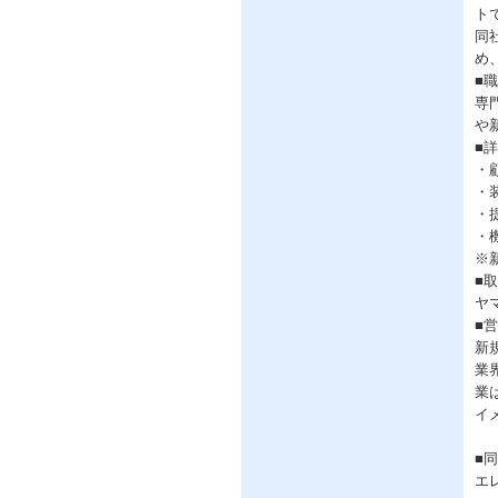
ト
同
め
■
専
や
■
・
・
・
・
※
■
ヤ
■
新
業
業
イ
■
エ