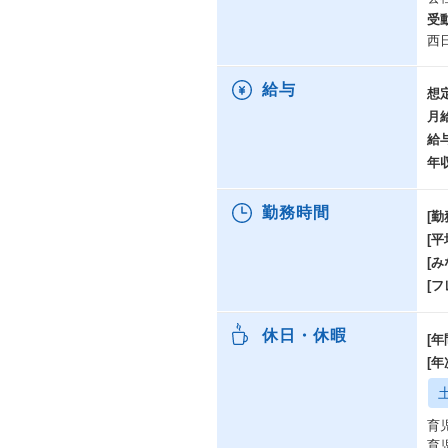
受
西
給与
想
月
給
年
勤務時間
[勤
[
[み
[
休日・休暇
[年
[
育
育