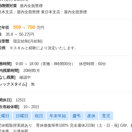
動喫煙対策
屋内全面禁煙
日本支店：屋内全面禁煙 東日本支店：屋内全面禁煙
500
700
定年収
～
万円
給
35.8 ～ 50.2万円
与形態
固定給制(月給制)
収例
※スキルと経験により決定いたします。
務時間]
9:00 ～ 18:00（実働：8時間00分） 休憩時間：60分
平均残業時間]
20時間/月
なし残業]
確認中
フレックスタイム]
無
間休日]
125日
年次有給休暇]
10～20日
土曜日
日曜日
祝日
年末年始
慶弔
産休
育児
児休暇取得実績あり 育休後復帰率100% 完全週休2日制（土・日・祝) GW
児休業、介護休暇