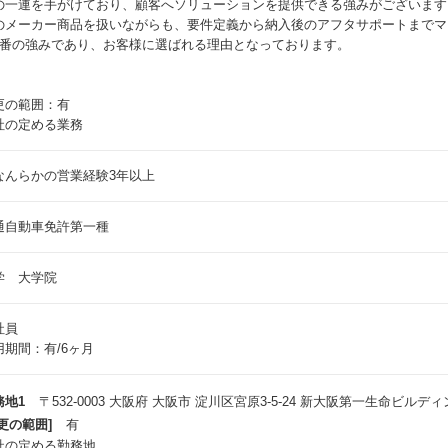
の一連を手がけており、顧客へソリューションを提供できる強みがございます
のメーカー商品を扱いながらも、要件定義から納入後のアフタサポートまでマ
1番の強みであり、お客様に選ばれる理由となっております。
更の範囲：有
社の定める業務
なんらかの営業経験3年以上
通自動車免許第一種
学 大学院
社員
用期間：有/6ヶ月
務地1
〒532-0003 大阪府 大阪市 淀川区宮原3-5-24 新大阪第一生命ビルディ
更の範囲]
有
社の定める勤務地