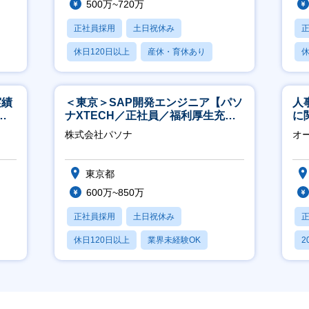
500万~720万
正社員採用
土日祝休み
休日120日以上
産休・育休あり
休
月残業20時間以内
実績
＜東京＞SAP開発エンジニア【パソ
人
週4
ナXTECH／正社員／福利厚生充実
に
◎】
く
株式会社パソナ
オ
社
東京都
600万~850万
正社員採用
土日祝休み
休日120日以上
業界未経験OK
2
産休・育休あり
休