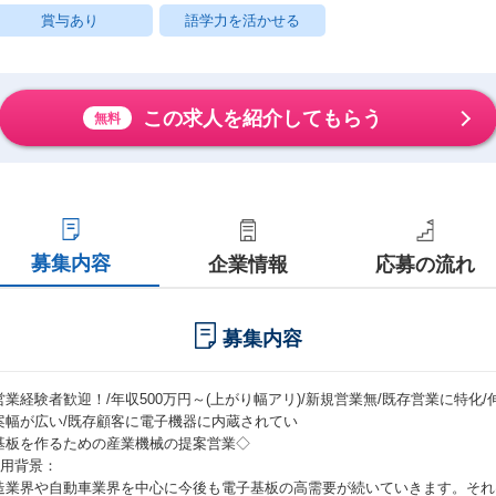
賞与あり
語学力を活かせる
この求人を紹介してもらう
無料
募集内容
企業情報
応募の流れ
募集内容
営業経験者歓迎！/年収500万円～(上がり幅アリ)/新規営業無/既存営業に特化/
案幅が広い/既存顧客に電子機器に内蔵されてい
基板を作るための産業機械の提案営業◇
採用背景：
造業界や自動車業界を中心に今後も電子基板の高需要が続いていきます。それは