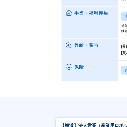
手当・福利厚生
通
扶
昇給・賞与
[昇
[賞
保険
【横浜】法人営業（産業用ロボ