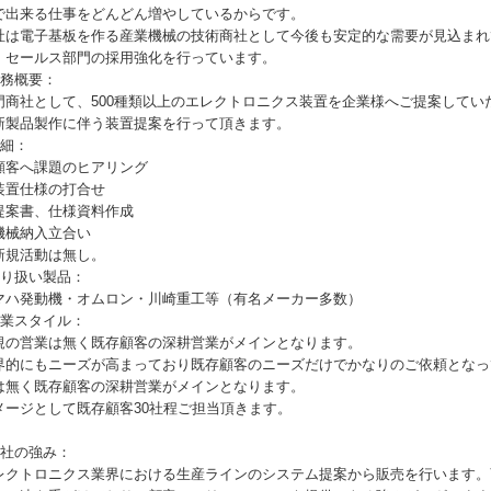
で出来る仕事をどんどん増やしているからです。
社は電子基板を作る産業機械の技術商社として今後も安定的な需要が見込まれ
、セールス部門の採用強化を行っています。
職務概要：
門商社として、500種類以上のエレクトロニクス装置を企業様へご提案してい
新製品製作に伴う装置提案を行って頂きます。
詳細：
顧客へ課題のヒアリング
装置仕様の打合せ
提案書、仕様資料作成
機械納入立合い
新規活動は無し。
取り扱い製品：
マハ発動機・オムロン・川崎重工等（有名メーカー多数）
営業スタイル：
規の営業は無く既存顧客の深耕営業がメインとなります。
界的にもニーズが高まっており既存顧客のニーズだけでかなりのご依頼となっ
は無く既存顧客の深耕営業がメインとなります。
メージとして既存顧客30社程ご担当頂きます。
同社の強み：
レクトロニクス業界における生産ラインのシステム提案から販売を行います。