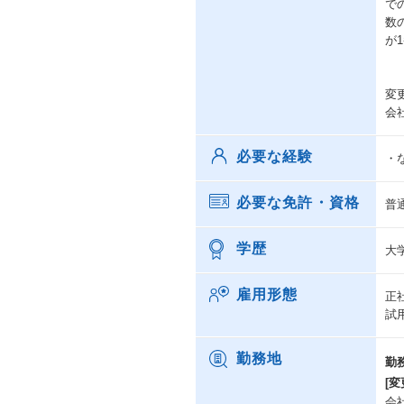
で
数
が
変
会
必要な経験
・
必要な免許・資格
普
学歴
大
雇用形態
正
試
勤務地
勤
[変
会