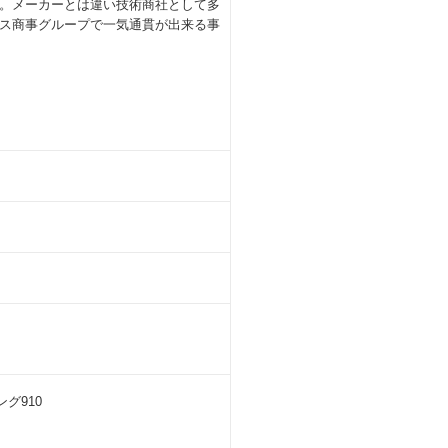
。メーカーとは違い技術商社として多
ス商事グループで一気通貫が出来る事
ング910