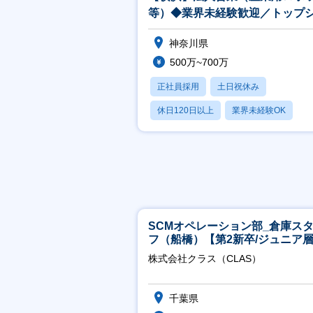
等）◆業界未経験歓迎／トップ
ア級技術商社／リーダー職採用
神奈川県
500万~700万
正社員採用
土日祝休み
休日120日以上
業界未経験OK
産休・育休あり
SCMオペレーション部_倉庫ス
フ（船橋）【第2新卒/ジュニア
迎】
株式会社クラス（CLAS）
千葉県