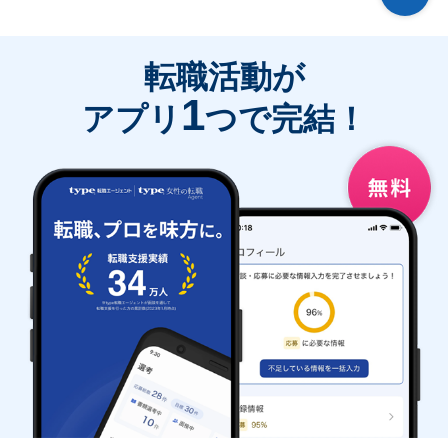
転職活動が
1
アプリ
つで完結！