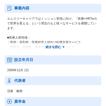
事業内容
エムスリーキャリアではミッション実現に向け、「医療×HRTech
で世界を変える」という理念のもと様々なサービスを展開してい
ます。
■医療人材領域：
・医師・薬剤師・医療経営人材向け転職支援サービス
・医学生・研修医・薬学生向け就職支援サービス
・求人媒体サービス
設立年月日
■経営支援領域：
・医療機関向け採用支援SaaSサービス
2009年12月 1日
・病院向け経営支援コンサルティングサービス
・調剤薬局向け事業承継・M&Aサービス
代表者
■健康経営領域：
・エンタープライズ企業・SMB企業向け産業医顧問サービス
沼倉 敏樹
・健康経営コンサルティングサービス
資本金
上記以外にも、世の中や顧客のニーズに合わせ、自治体向けや訪