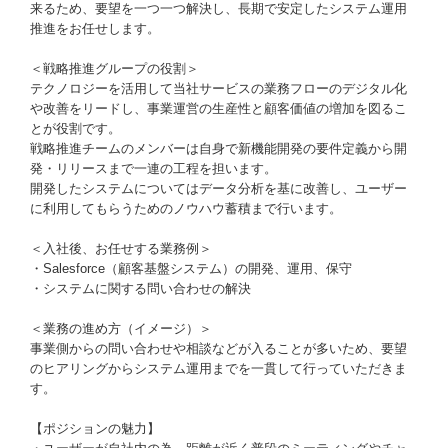
来るため、要望を一つ一つ解決し、長期で安定したシステム運用
推進をお任せします。
＜戦略推進グループの役割＞
テクノロジーを活用して当社サービスの業務フローのデジタル化
や改善をリードし、事業運営の生産性と顧客価値の増加を図るこ
とが役割です。
戦略推進チームのメンバーは自身で新機能開発の要件定義から開
発・リリースまで一連の工程を担います。
開発したシステムについてはデータ分析を基に改善し、ユーザー
に利用してもらうためのノウハウ蓄積まで行います。
＜入社後、お任せする業務例＞
・Salesforce（顧客基盤システム）の開発、運用、保守
・システムに関する問い合わせの解決
＜業務の進め方（イメージ）＞
事業側からの問い合わせや相談などが入ることが多いため、要望
のヒアリングからシステム運用までを一貫して行っていただきま
す。
【ポジションの魅力】