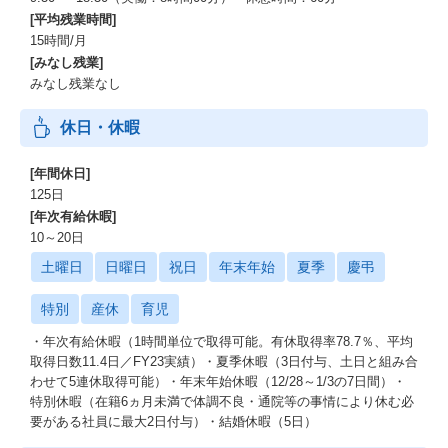
[平均残業時間]
15時間/月
[みなし残業]
みなし残業なし
休日・休暇
[年間休日]
125日
[年次有給休暇]
10～20日
土曜日
日曜日
祝日
年末年始
夏季
慶弔
特別
産休
育児
・年次有給休暇（1時間単位で取得可能。有休取得率78.7％、平均
取得日数11.4日／FY23実績）・夏季休暇（3日付与、土日と組み合
わせて5連休取得可能）・年末年始休暇（12/28～1/3の7日間）・
特別休暇（在籍6ヵ月未満で体調不良・通院等の事情により休む必
要がある社員に最大2日付与）・結婚休暇（5日）