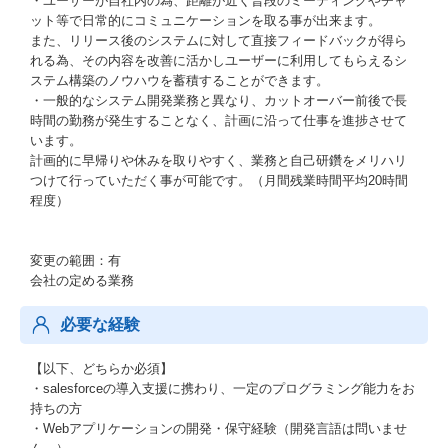
・ユーザーが自社内の為、距離が近く普段のミーティングやチャ
ット等で日常的にコミュニケーションを取る事が出来ます。
また、リリース後のシステムに対して直接フィードバックが得ら
れる為、その内容を改善に活かしユーザーに利用してもらえるシ
ステム構築のノウハウを蓄積することができます。
・一般的なシステム開発業務と異なり、カットオーバー前後で長
時間の勤務が発生することなく、計画に沿って仕事を進捗させて
います。
計画的に早帰りや休みを取りやすく、業務と自己研鑽をメリハリ
つけて行っていただく事が可能です。（月間残業時間平均20時間
程度）
変更の範囲：有
会社の定める業務
必要な経験
【以下、どちらか必須】
・salesforceの導入支援に携わり、一定のプログラミング能力をお
持ちの方
・Webアプリケーションの開発・保守経験（開発言語は問いませ