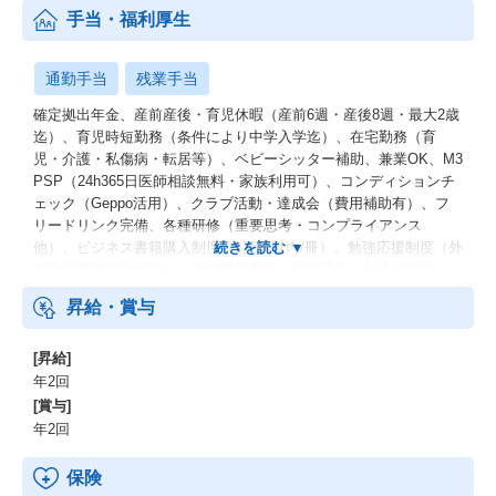
手当・福利厚生
通勤手当
残業手当
確定拠出年金、産前産後・育児休暇（産前6週・産後8週・最大2歳
迄）、育児時短勤務（条件により中学入学迄）、在宅勤務（育
児・介護・私傷病・転居等）、ベビーシッター補助、兼業OK、M3
PSP（24h365日医師相談無料・家族利用可）、コンディションチ
ェック（Geppo活用）、クラブ活動・達成会（費用補助有）、フ
リードリンク完備、各種研修（重要思考・コンプライアンス
他）、ビジネス書籍購入制度（1万円以内/冊）、勉強応援制度（外
部学習費用半額補助）、資格取得支援・資格手当、社会保険完
備、交通費支給、健康診断・予防接種補助、受動喫煙防止措置
昇給・賞与
[昇給]
年2回
[賞与]
年2回
保険