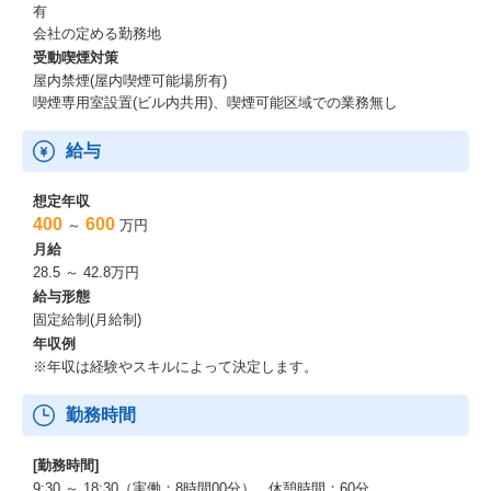
有
会社の定める勤務地
受動喫煙対策
屋内禁煙(屋内喫煙可能場所有)
喫煙専用室設置(ビル内共用)、喫煙可能区域での業務無し
給与
想定年収
400
600
～
万円
月給
28.5 ～ 42.8万円
給与形態
固定給制(月給制)
年収例
※年収は経験やスキルによって決定します。
勤務時間
[勤務時間]
9:30 ～ 18:30（実働：8時間00分） 休憩時間：60分