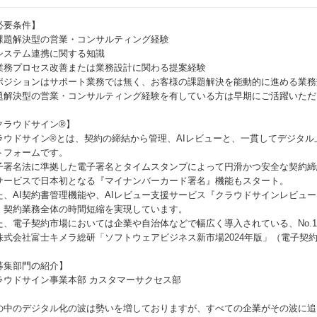
必要条件】
課題解決型の営業・コンサルティング経験
システム連携に関する知識
業務プロセス改善または業務設計に関わる提案経験
ポジションはサポート業務では無く、お客様の課題解決を能動的に進める業務
題解決型の営業・コンサルティング経験を有している方は早期にご活躍いただ
クラウドサイン®︎】
ラウドサイン®︎とは、契約の締結から管理、AIレビューと、一貫してデジタ
トフォームです。
子署名法に準拠した電子署名とタイムスタンプによって円滑かつ安全な契約締結
サービスで日本初となる『マイナンバーカード署名』機能もスタート。
た、AI契約書管理機能や、AIレビュー支援サービス『クラウドサインレビュー
、契約業務全体の時間短縮を実現しています。
た、電子契約市場においては企業や自治体などで幅広く導入されている、No.
株式会社富士キメラ総研「ソフトウェアビジネス新市場2024年版」（電子契約
募集部門の紹介】
ラウドサイン事業本部 カスタマーサクセス部
の中のデジタル化の波は勢いを増しておりますが、すべての企業がその波に追