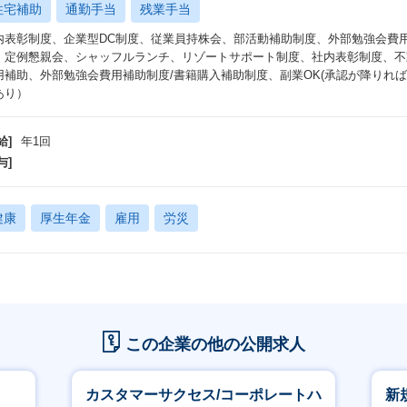
住宅補助
通勤手当
残業手当
内表彰制度、企業型DC制度、従業員持株会、部活動補助制度、外部勉強会費
、定例懇親会、シャッフルランチ、リゾートサポート制度、社内表彰制度、不
用補助、外部勉強会費用補助制度/書籍購入補助制度、副業OK(承認が降りれば
あり）
給]
年1回
与]
健康
厚生年金
雇用
労災
この企業の他の公開求人
カスタマーサクセス/コーポレートハ
新