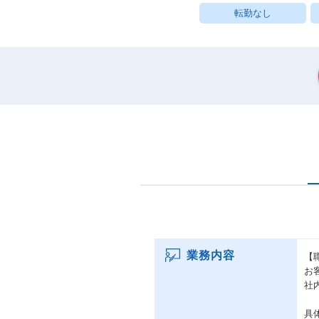
転勤なし
業務内容
【
お
社
具