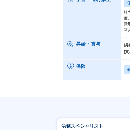
社
度
費
室
昇給・賞与
[昇
[賞
保険
労務スペシャリスト