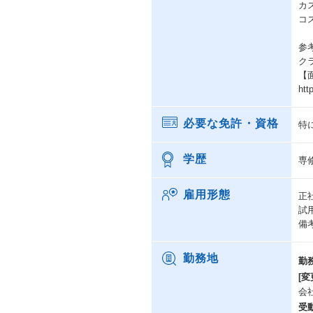
カ
コ
参
ク
【
htt
必要な免許・資格
特
学歴
専
雇用形態
正
試
備
勤務地
勤
[変
会
受