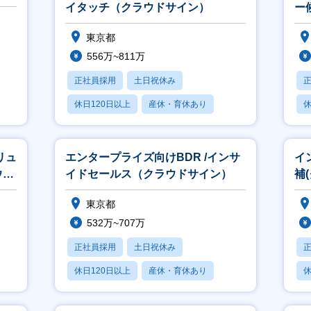
イタッチ（クラウドサイン）
ー
東京都
556万~811万
正社員採用
土日祝休み
休日120日以上
産休・育休あり
休
月残業20時間以内
月
リュ
エンタープライズ向けBDR /インサ
イ
ウド
イドセールス（クラウドサイン）
補
東京都
532万~707万
正社員採用
土日祝休み
休日120日以上
産休・育休あり
休
学歴不問