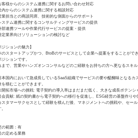
お客様からのシステム連携に関するお問い合わせ対応
社内からのシステム連携に関する相談対応
営業担当との商談同席、技術的な側面からのサポート
システム連携に関するコンサルティングサービスの提供
外部連携ツールや作業代行サービスの提案・提供
特定業界向けソリューションの検討など
ポジションの魅力】
本のスタートアップかつ、BtoBのサービスとして企業へ提案をすることがで
ポジションです。
れまで、営業やハンズオンコンサルなどのご経験をお持ちの方へ更なるスキル
日本国内において急成長しているSaaS組織でサービスの要や醍醐味となるカ
験を積むことができます。
未開拓市場への挑戦: 電子契約の導入率はまだまだ低く、大きな成長ポテンシ
社会貢献: 紙の契約書から電子契約への移行を促進し、ESG経営の基盤作り
カスタマーサクセスとして経験を積んだ後、マネジメントへの挑戦や、セール
す。
更の範囲：有
社の定める業務