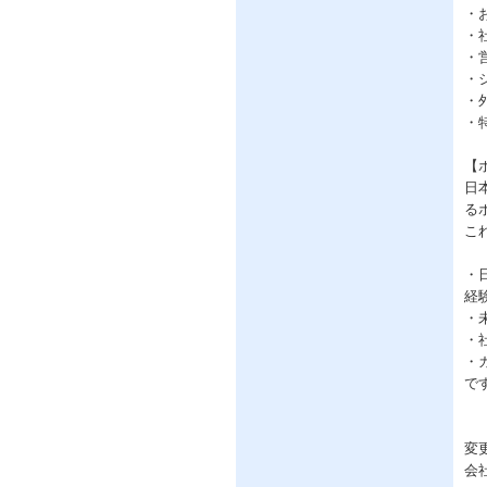
・
・
・
・
・
・
【
日
る
こ
・
経
・
・
・
で
変
会