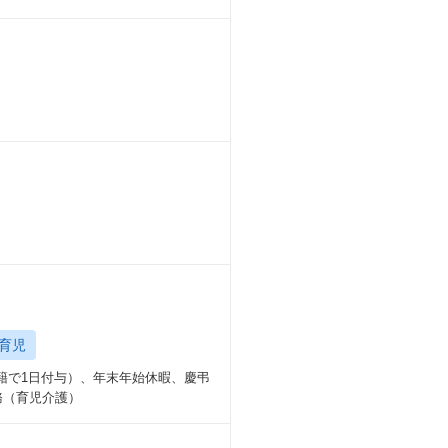
育児
籍で1日付与）、年末年始休暇、慶弔
務（育児介護）