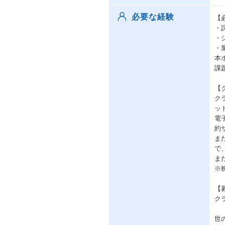
必要な経験
【
・
・
・
本
課
【
ク
ッ
電
約
ま
で
ま
※
【
ク
世