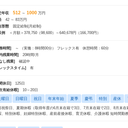
512
1000
定年収
～
万円
給
42 ～ 83万円
与形態
固定給制(月給制)
収例
＜月額＞378,750（98,600）～640,678円（166,700円）
務時間]
～ （実働：8時間00分） フレックス有 休憩時間：60分
平均残業時間]
20時間/月
なし残業]
確認中
フレックスタイム]
有
間休日]
125日
年次有給休暇]
10～20日
土曜日
日曜日
祝日
年末年始
夏季
慶弔
特別
産休
日祝祭日、夏期休暇（取得年度の6月末在籍で3日、7月末在籍で2日、8月末在
暇、特別休暇、妊婦特別休暇、産前産後休暇、育児休暇、介護休暇 短時間勤