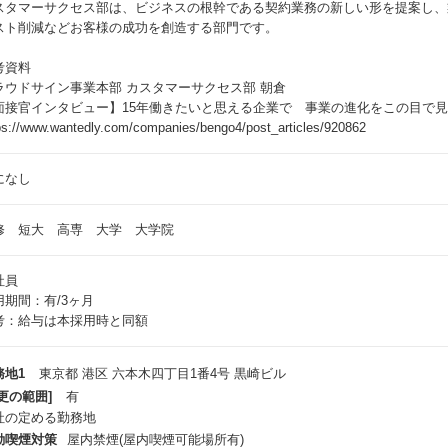
スタマーサクセス部は、ビジネスの根幹である契約業務の新しい形を提案し、
スト削減などお客様の成功を創造する部門です。
考資料
ラウドサイン事業本部 カスタマーサクセス部 朝倉
面接官インタビュー】15年働きたいと思える企業で 事業の進化をこの目で
ps://www.wantedly.com/companies/bengo4/post_articles/920862
になし
修 短大 高専 大学 大学院
社員
用期間：有/3ヶ月
考：給与は本採用時と同額
務地1
東京都 港区 六本木四丁目1番4号 黒崎ビル
更の範囲]
有
社の定める勤務地
動喫煙対策
屋内禁煙(屋内喫煙可能場所有)