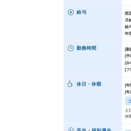
給与
想
月
給
年
勤務時間
[勤
[
[み
[
休日・休暇
[年
[
土
休
手当・福利厚生