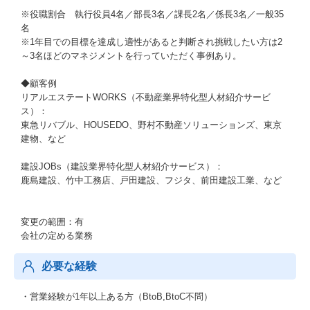
※役職割合 執行役員4名／部長3名／課長2名／係長3名／一般35
名
※1年目での目標を達成し適性があると判断され挑戦したい方は2
～3名ほどのマネジメントを行っていただく事例あり。
◆顧客例
リアルエステートWORKS（不動産業界特化型人材紹介サービ
ス）：
東急リバブル、HOUSEDO、野村不動産ソリューションズ、東京
建物、など
建設JOBs（建設業界特化型人材紹介サービス）：
鹿島建設、竹中工務店、戸田建設、フジタ、前田建設工業、など
変更の範囲：有
会社の定める業務
必要な経験
・営業経験が1年以上ある方（BtoB,BtoC不問）