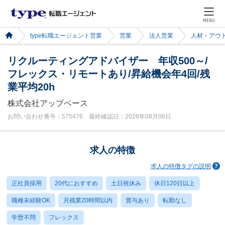
MENU
type転職エージェント営業
営業
法人営業
人材・アウ
リクルーティングアドバイザー 年収500～/
フレックス・リモートあり/昇給機会年4回/残
業平均20h
株式会社アップベース
お問い合わせ番号：575476 最終確認日：2026年08月06日
求人の特徴
求人の特徴タグの説明
正社員採用
20代におすすめ
土日祝休み
休日120日以上
職種未経験OK
月残業20時間以内
賞与あり
転勤なし
学歴不問
フレックス