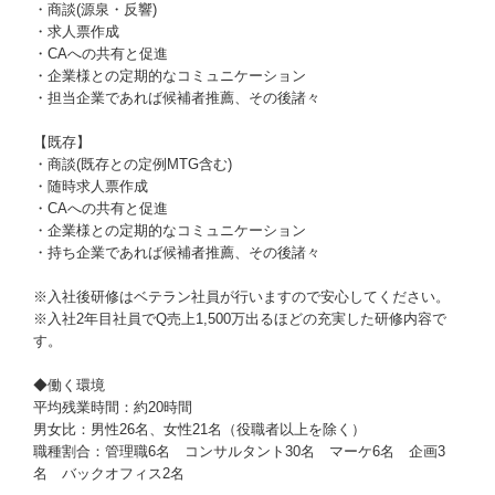
・商談(源泉・反響)
・求人票作成
・CAへの共有と促進
・企業様との定期的なコミュニケーション
・担当企業であれば候補者推薦、その後諸々
【既存】
・商談(既存との定例MTG含む)
・随時求人票作成
・CAへの共有と促進
・企業様との定期的なコミュニケーション
・持ち企業であれば候補者推薦、その後諸々
※入社後研修はベテラン社員が行いますので安心してください。
※入社2年目社員でQ売上1,500万出るほどの充実した研修内容で
す。
◆働く環境
平均残業時間：約20時間
男女比：男性26名、女性21名（役職者以上を除く）
職種割合：管理職6名 コンサルタント30名 マーケ6名 企画3
名 バックオフィス2名