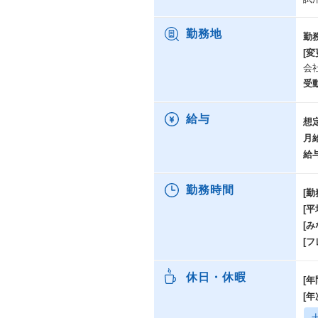
勤務地
勤
[変
会
受
給与
想
月
給
勤務時間
[勤
[
[み
[
休日・休暇
[年
[