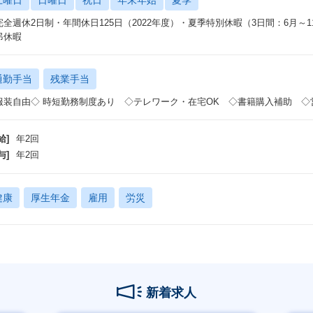
土曜日
日曜日
祝日
年末年始
夏季
完全週休2日制・年間休日125日（2022年度）・夏季特別休暇（3日間：6
弔休暇
通勤手当
残業手当
服装自由◇ 時短勤務制度あり ◇テレワーク・在宅OK ◇書籍購入補助 ◇
給]
年2回
与]
年2回
健康
厚生年金
雇用
労災
新着求人