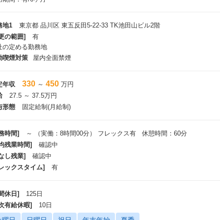
務地1
東京都 品川区 東五反田5-22-33 TK池田山ビル2階
更の範囲]
有
社の定める勤務地
動喫煙対策
屋内全面禁煙
330
450
定年収
～
万円
給
27.5 ～ 37.5万円
与形態
固定給制(月給制)
務時間]
～ （実働：8時間00分） フレックス有 休憩時間：60分
平均残業時間]
確認中
なし残業]
確認中
フレックスタイム]
有
間休日]
125日
年次有給休暇]
10日