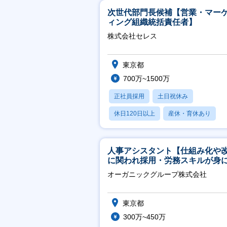
次世代部門長候補【営業・マー
ィング組織統括責任者】
株式会社セレス
東京都
700万~1500万
正社員採用
土日祝休み
休日120日以上
産休・育休あり
賞与あり
人事アシスタント【仕組み化や
に関われ採用・労務スキルが身
く環境／年商120億円超の事業会
オーガニックグループ株式会社
社】
東京都
300万~450万