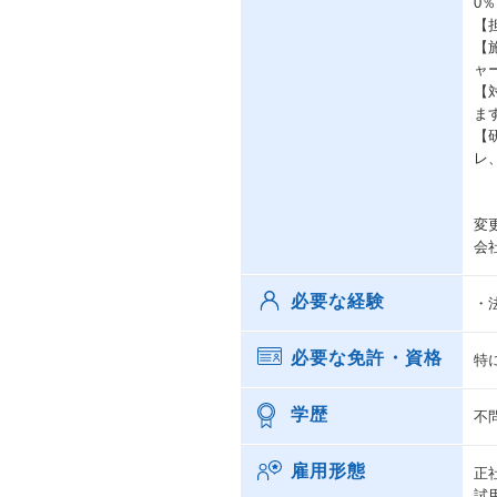
0
【
【
ャ
【
ま
【
レ
変
会
必要な経験
・
必要な免許・資格
特
学歴
不
雇用形態
正
試