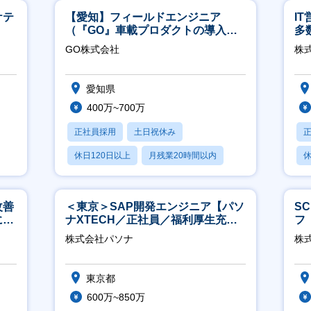
ケテ
【愛知】フィールドエンジニア
I
（『GO』車載プロダクトの導入サ
多
ポート／年休120日／土日祝休／直
リ
GO株式会社
株式
行直帰
愛知県
400万~700万
正社員採用
土日祝休み
休日120日以上
月残業20時間以内
休
学歴不問
月
改善
＜東京＞SAP開発エンジニア【パソ
S
につ
ナXTECH／正社員／福利厚生充実
フ
◎】
迎
株式会社パソナ
株
東京都
600万~850万