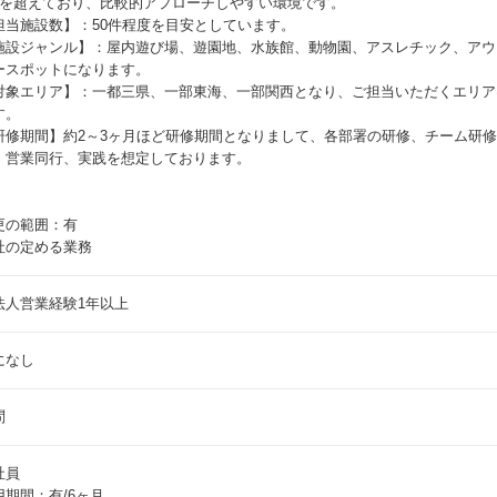
％を超えており、比較的アプローチしやすい環境です。
担当施設数】：50件程度を目安としています。
施設ジャンル】：屋内遊び場、遊園地、水族館、動物園、アスレチック、アウ
ースポットになります。
対象エリア】：一都三県、一部東海、一部関西となり、ご担当いただくエリア
す。
研修期間】約2～3ヶ月ほど研修期間となりまして、各部署の研修、チーム研
、営業同行、実践を想定しております。
更の範囲：有
社の定める業務
法人営業経験1年以上
になし
問
社員
用期間：有/6ヶ月