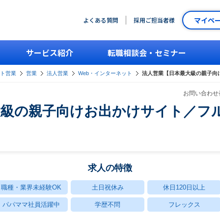
マイペ
よくある質問
採用ご担当者様
サービス紹介
転職相談会・セミナー
ント営業
営業
法人営業
Web・インターネット
法人営業【日本最大級の親子向
お問い合わせ番
大級の親子向けお出かけサイト／フ
求人の特徴
職種・業界未経験OK
土日祝休み
休日120日以上
パパママ社員活躍中
学歴不問
フレックス