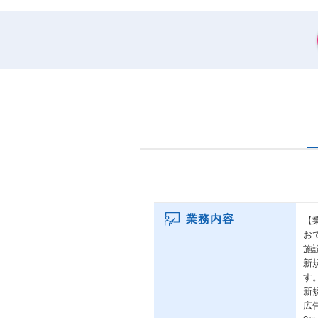
業務内容
【
お
施
新
す
新
広