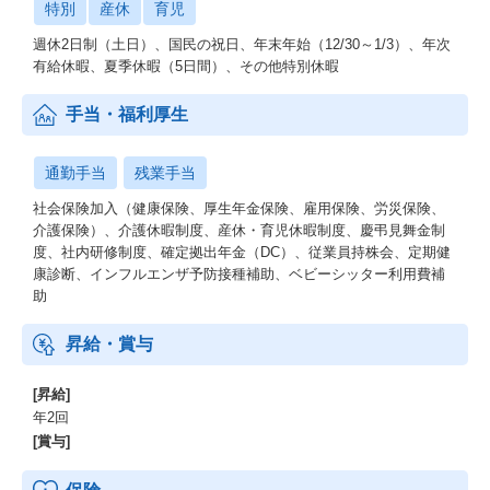
特別
産休
育児
週休2日制（土日）、国民の祝日、年末年始（12/30～1/3）、年次
有給休暇、夏季休暇（5日間）、その他特別休暇
手当・福利厚生
通勤手当
残業手当
社会保険加入（健康保険、厚生年金保険、雇用保険、労災保険、
介護保険）、介護休暇制度、産休・育児休暇制度、慶弔見舞金制
度、社内研修制度、確定拠出年金（DC）、従業員持株会、定期健
康診断、インフルエンザ予防接種補助、ベビーシッター利用費補
助
昇給・賞与
[昇給]
年2回
[賞与]