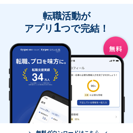
転職活動が
1
アプリ
つで完結！