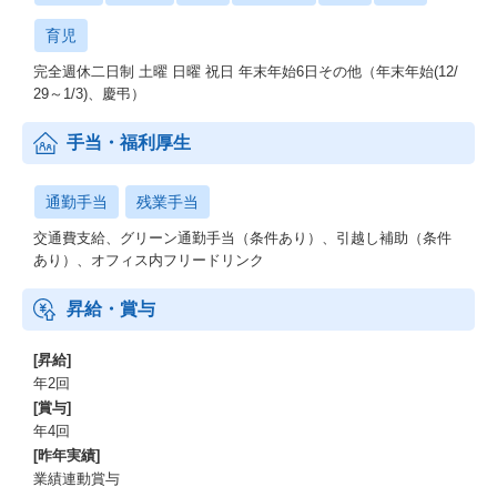
育児
完全週休二日制 土曜 日曜 祝日 年末年始6日その他（年末年始(12/
29～1/3)、慶弔）
手当・福利厚生
通勤手当
残業手当
交通費支給、グリーン通勤手当（条件あり）、引越し補助（条件
あり）、オフィス内フリードリンク
昇給・賞与
[昇給]
年2回
[賞与]
年4回
[昨年実績]
業績連動賞与