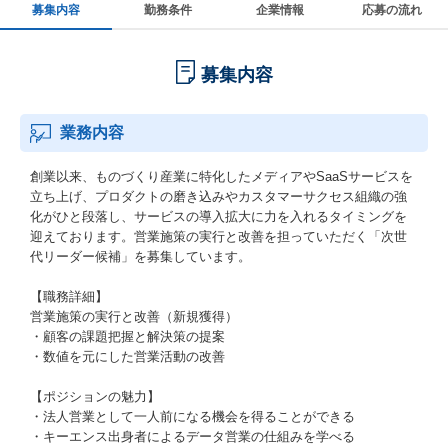
募集内容
勤務条件
企業情報
応募の流れ
募集内容
業務内容
創業以来、ものづくり産業に特化したメディアやSaaSサービスを
立ち上げ、プロダクトの磨き込みやカスタマーサクセス組織の強
化がひと段落し、サービスの導入拡大に力を入れるタイミングを
迎えております。営業施策の実行と改善を担っていただく「次世
代リーダー候補」を募集しています。
【職務詳細】
営業施策の実行と改善（新規獲得）
・顧客の課題把握と解決策の提案
・数値を元にした営業活動の改善
【ポジションの魅力】
・法人営業として一人前になる機会を得ることができる
・キーエンス出身者によるデータ営業の仕組みを学べる