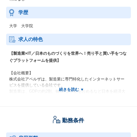
学歴
大学 大学院
求人の特色
【製造業×IT／日本のものづくりを世界へ！売り手と買い手をつな
ぐプラットフォームを提供】
【会社概要】
株式会社アペルザは、製造業に専門特化したインターネットサー
ビスを提供している会社です。
製造業は、GDPの約2割、輸出の約9割を占めるなど日本を経済大
国へと導き、今なお海外で高く評価されている産業です。
そんな製造業ですが、中小企業を中心に「技術力があるにも関わ
らず知られていない企業や製品」がたくさんあります。
私たちは、売り手と買い手をつなぐプラットフォームを提供する
勤務条件
ことでこうした企業や製品が国内外に広く知られ、使われるよう
になるお手伝いをしています。