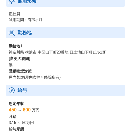
雇用形態
【事業内容】
私たちは、インターネットの力で製造業のセールスマーケティン
正社員
グを支援しています。
試用期間：有/3ヶ月
・ものづくり産業向けポータル「Apérza（アペルザ）」
ものづくりや研究開発に携わる技術者の情報収集、比較選定、調
達購買をワンストップで支援します。
勤務地
技術者の役に立つ情報を、カタログ・動画・記事など様々な形式
で提供し、新しい製品や技術との出会いを提供します。
勤務地1
・動画サイト「Apérza TV（アペルザTV）」
神奈川県 横浜市 中区山下町23番地 日土地山下町ビル13F
最新の製品や技術、トレンドやノウハウなど、ものづくりや研究
[変更の範囲]
開発に携わる技術者の役に立つ動画コンテンツをいつでも無料で
無
視聴できます。
受動喫煙対策
・カタログサイト「Apérza Catalog（アペルザカタログ）」
屋内禁煙(屋内喫煙可能場所有)
ものづくりや研究開発の現場で必要とされる、様々な製品のカタ
ログや技術資料を、メーカー横断で検索、ダウンロードできま
給与
す。
・ニュースサイト「Apérza News（アペルザニュース）」
ものづくりの現場で働く技術者が日常業務の中で習得し、活用す
想定年収
る知見やノウハウ等のコンテンツに特化した製造業向けメディア
450
600
～
万円
です。
月給
・ECモール「Apérza EC（アペルザEC）」
37.5 ～ 50万円
全国のメーカー・専門商社が出品者として、サイト上で直接販売
給与形態