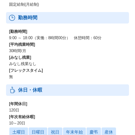
するため、納期・価格・在庫をオンライン上で確認し、そのまま
固定給制(月給制)
購入することができます。
・ものづくり産業向けセールスマーケティングSaaS「Apérza DX
勤務時間
（アペルザDX）」
アペルザのメディアを通じた広告宣伝や、営業活動のデジタル化
支援、メールを活用したマーケティング、売上拡大につながる業
[勤務時間]
務効率の改善を実現します。
9:00 ～ 18:00（実働：8時間00分） 休憩時間：60分
[平均残業時間]
30時間/月
[みなし残業]
みなし残業なし
[フレックスタイム]
無
休日・休暇
[年間休日]
120日
[年次有給休暇]
10～20日
土曜日
日曜日
祝日
年末年始
慶弔
産休