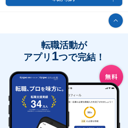
転職活動が
1
アプリ
つで完結！