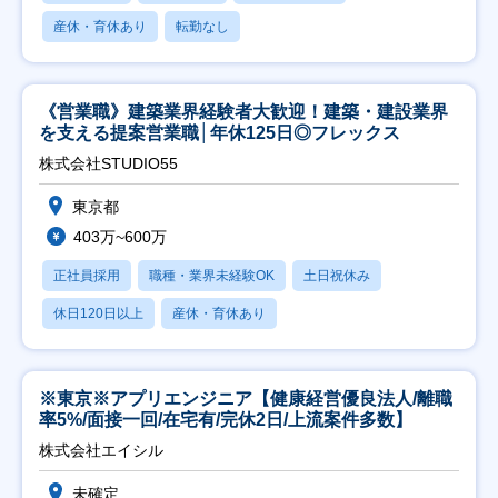
産休・育休あり
転勤なし
《営業職》建築業界経験者大歓迎！建築・建設業界
を支える提案営業職│年休125日◎フレックス
株式会社STUDIO55
東京都
403万~600万
正社員採用
職種・業界未経験OK
土日祝休み
休日120日以上
産休・育休あり
※東京※アプリエンジニア【健康経営優良法人/離職
率5%/面接一回/在宅有/完休2日/上流案件多数】
株式会社エイシル
未確定