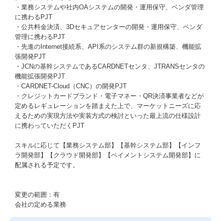
・業務システムや社内OAシステムの開発・運用保守、ベンダ管理
に携わるPJT
・公共料金決済、3Dセキュアセンターの開発・運用保守、ベンダ
管理に携わるPJT
・先進のInternet接続系、API系のシステム群の新規構築、機能拡
張開発PJT
・JCNの基幹システムであるCARDNETセンタ、JTRANSセンタの
機能拡張開発PJT
・CARDNET-Cloud（CNC）の開発PJT
・クレジットカードブランド・電子マネー・QR決済事業者などが
定めるレギュレーションを踏まえた上で、マーケットニーズに応
えるための実現方法や実装方式の検討といった最上流の仕様設計
に携わっていただくPJT
スキルに応じて【業務システム部】【基幹システム部】【インフ
ラ開発部】【クラウド開発部】【ペイメントシステム開発部】に
配属される予定です。
変更の範囲：有
会社の定める業務