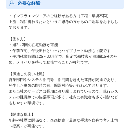
必要な経験
・インフラエンジニアのご経験がある方（工程・環境不問）
上流工程に携わりたいというご思考の方からのご応募をおまちし
ております。
【働き方】
・週2～3回の在宅勤務が可能
・午前在宅、午後出社といったハイブリット勤務も可能です
・平均残業時間は25～30時間で、所定労働技官が7時間15分のた
め、メリハリを持って勤務することが可能です。
【風通しの良い社風】
営業部門やシステム部門等、部門間を超えた連携が闊達であり、
発生した事象の即時共有、問題対応等が行われております。
また当社のサービスは長期に渡り親しまれているので、現行シス
テムの延長線での協議事項が多く、社内に有識者も多く相談など
もしやすい環境です。
【闊達な風土】
年齢や社歴に関係なく、企画提案（最適な手法を自身で考え上司
へ提案）が可能です。