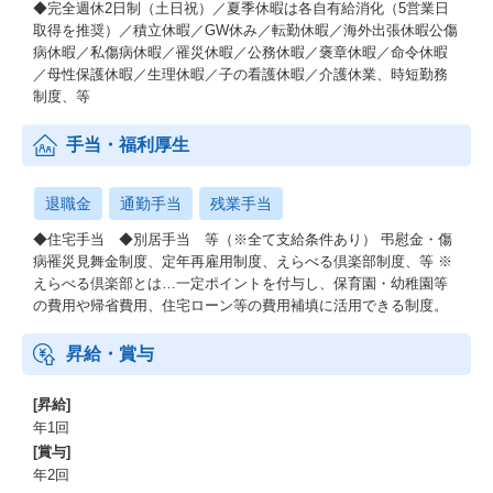
◆完全週休2日制（土日祝）／夏季休暇は各自有給消化（5営業日
取得を推奨）／積立休暇／GW休み／転勤休暇／海外出張休暇公傷
病休暇／私傷病休暇／罹災休暇／公務休暇／褒章休暇／命令休暇
／母性保護休暇／生理休暇／子の看護休暇／介護休業、時短勤務
制度、等
手当・福利厚生
退職金
通勤手当
残業手当
◆住宅手当 ◆別居手当 等（※全て支給条件あり） 弔慰金・傷
病罹災見舞金制度、定年再雇用制度、えらべる倶楽部制度、等 ※
えらべる倶楽部とは…一定ポイントを付与し、保育園・幼稚園等
の費用や帰省費用、住宅ローン等の費用補填に活用できる制度。
昇給・賞与
[昇給]
年1回
[賞与]
年2回