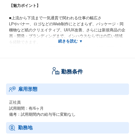
【魅力ポイント】
■上流から下流まで一気通貫で関われる仕事の幅広さ
LPやバナー、ロゴなどのWeb制作にとどまらず、パッケージ・同
梱物など紙のクリエイティブ、UI/UX改善、さらには新規商品の企
画・開発・ブランディングまで、インハウスならではの広い領域
を経験できます。
事業側（マーケター、商品開発）と近い距離で、企画〜実装〜改
善をスピーディに回せるため、成果をダイレクトに実感しやすい
点も魅力です。
勤務条件
■マーケティング視点を磨ける「売れるデザイナー」への成長環境
デザインだからここまで、という線引きがなく、数値分析やCRM
改善、コンテンツ企画・検証にも踏み込めます。
雇用形態
LPの改善やA/Bテスト、UI/UXの改善提案などを通じて、クリエイ
ティブの効果を数字で捉え、再現性のある成果創出スキルを身に
つけられます。
正社員
試用期間：有/6ヶ月
■強固な事業基盤とスピード感の両立による成長機会
備考：試用期間内の給与等に変動なし
自社プロダクトを多角的に展開し、継続成長を実現している企業
基盤のもとで、Eコマ領域（例：累計100万足越えの商材実績）や
勤務地
FemTechといった成長領域に携われます。