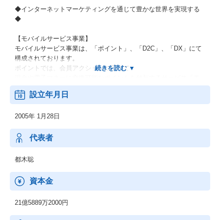
◆インターネットマーケティングを通じて豊かな世界を実現する
◆
【モバイルサービス事業】
モバイルサービス事業は、「ポイント」、「D2C」、「DX」にて
構成されております。
ポイントでは、会員アクションに応じて
現金や電子マネーに交換可能なポイントを付与するサービス「モ
ッピー」と広告主の商品・サービスに関する広告と
設立年月日
アフィリエイトメディアを繋ぐASP「AD.TRACK」を運営してお
ります。
2005年 1月28日
【フィナンシャルサービス事業】
暗号資産販売所「CoinTrade」の運営や世界140か国への海外送金
代表者
が可能なサービス「Sobit」などのブロックチェーン事業と
フリーランスの方々がWebで完結できる請求書買い取りのAIファ
都木聡
クタリングサービス「labol」などのオンラインファクタリング事
業
資本金
セレスの事業戦略に沿う成長可能性を秘めたベンチャー企業への
投資を通じたリターンを得ることを目的とした投資育成事業を展
21億5889万2000円
開しております。