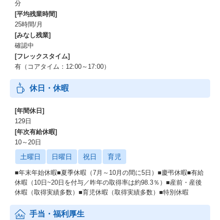
分
[平均残業時間]
25時間/月
[みなし残業]
確認中
[フレックスタイム]
有（コアタイム：12:00～17:00）
休日・休暇
[年間休日]
129日
[年次有給休暇]
10～20日
土曜日
日曜日
祝日
育児
■年末年始休暇■夏季休暇（7月～10月の間に5日）■慶弔休暇■有給
休暇（10日~20日を付与／昨年の取得率は約98.3％）■産前・産後
休暇（取得実績多数）■育児休暇（取得実績多数）■特別休暇
手当・福利厚生