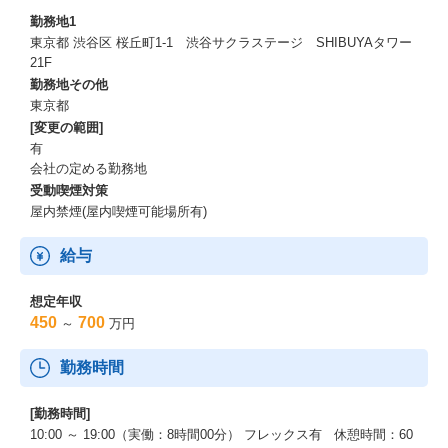
プライム上場企業の安定性と、ベンチャー的な意思決定スピード
勤務地1
を併せ持つ環境で、多様な案件に触れながらデザインとコーディ
東京都 渋谷区 桜丘町1-1 渋谷サクラステージ SHIBUYAタワー
ング双方の実務力を高い密度で鍛えられる点が特徴です。
21F
勤務地その他
東京都
[変更の範囲]
有
会社の定める勤務地
受動喫煙対策
屋内禁煙(屋内喫煙可能場所有)
給与
想定年収
450
700
～
万円
勤務時間
[勤務時間]
10:00 ～ 19:00（実働：8時間00分） フレックス有 休憩時間：60