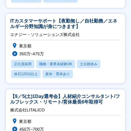
ITカスタマーサポート【夜勤無し／自社勤務／エネ
ルギー分野知識が身につきます】
エナジー・ソリューションズ株式会社
東京都
350万~475万
正社員採用
職種・業界未経験OK
土日祝休み
休日120日以上
産休・育休あり
【9／5(土)1Day選考会】人材紹介コンサルタント/フ
ルフレックス・リモート/育休最長6年取得可
株式会社LITALICO
東京都
450万~700万