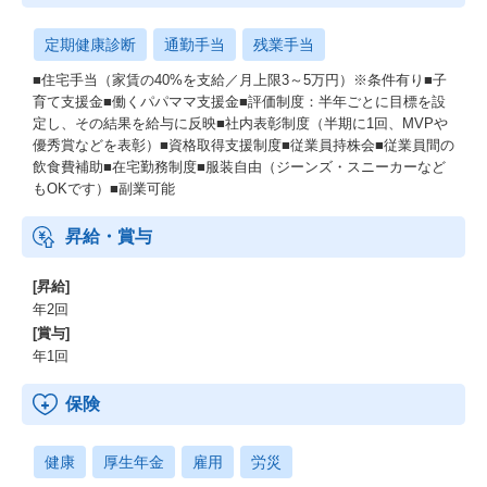
定期健康診断
通勤手当
残業手当
■住宅手当（家賃の40%を支給／月上限3～5万円）※条件有り■子
育て支援金■働くパパママ支援金■評価制度：半年ごとに目標を設
定し、その結果を給与に反映■社内表彰制度（半期に1回、MVPや
優秀賞などを表彰）■資格取得支援制度■従業員持株会■従業員間の
飲食費補助■在宅勤務制度■服装自由（ジーンズ・スニーカーなど
もOKです）■副業可能
昇給・賞与
[昇給]
年2回
[賞与]
年1回
保険
健康
厚生年金
雇用
労災