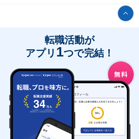
転職活動が
1
アプリ
つで完結！