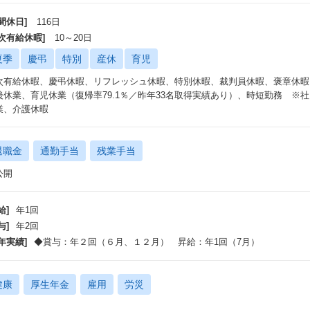
間休日]
116日
年次有給休暇]
10～20日
夏季
慶弔
特別
産休
育児
次有給休暇、慶弔休暇、リフレッシュ休暇、特別休暇、裁判員休暇、褒章休暇
後休業、育児休業（復帰率79.1％／昨年33名取得実績あり）、時短勤務 ※
業、介護休暇
退職金
通勤手当
残業手当
公開
給]
年1回
与]
年2回
年実績]
◆賞与：年２回（６月、１２月） 昇給：年1回（7月）
健康
厚生年金
雇用
労災