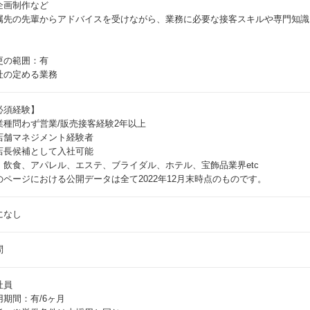
企画制作など
属先の先輩からアドバイスを受けながら、業務に必要な接客スキルや専門知識
更の範囲：有
社の定める業務
必須経験】
業種問わず営業/販売接客経験2年以上
店舗マネジメント経験者
店長候補として入社可能
）飲食、アパレル、エステ、ブライダル、ホテル、宝飾品業界etc
のページにおける公開データは全て2022年12月末時点のものです。
になし
問
社員
用期間：有/6ヶ月