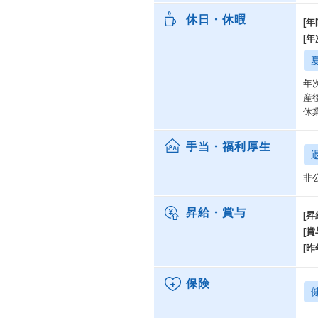
休日・休暇
[年
[
年
産
休
手当・福利厚生
非
昇給・賞与
[昇
[賞
[昨
保険