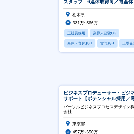
スタッフ 6連休取得可／育産休
実績有／研修充実の6ヶ月
栃木県
331万~566万
正社員採用
業界未経験OK
産休・育休あり
賞与あり
上場企
ビジネスプロデューサー・ビジ
サポート【ポテンシャル採用／
力・ガス等の民間向けプロジェ
パーソルビジネスプロセスデザイン
推進】
会社
東京都
457万~650万