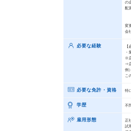
の
配
変
会
必要な経験
【
・
※
⇒
例
こ
必要な免許・資格
特
学歴
不
雇用形態
正
試