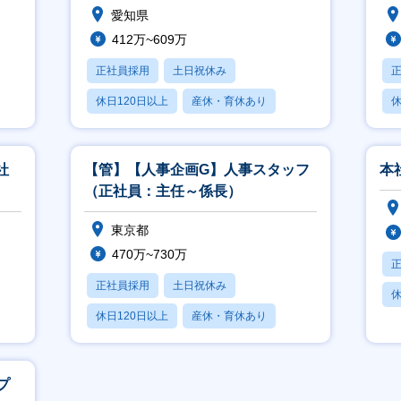
愛知県
412万~609万
正社員採用
土日祝休み
休日120日以上
産休・育休あり
休
賞与あり
社
【管】【人事企画G】人事スタッフ
本
（正社員：主任～係長）
東京都
470万~730万
正社員採用
土日祝休み
休
休日120日以上
産休・育休あり
月
月残業20時間以内
プ