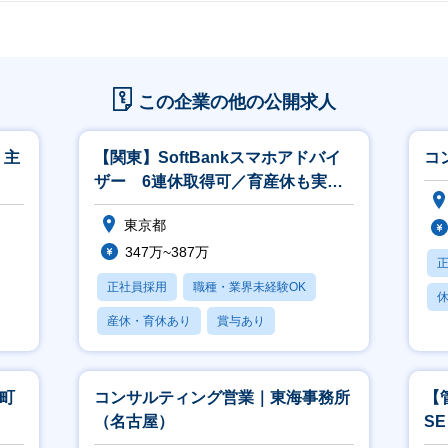
この企業の他の公開求人
・主
【関東】SoftBankスマホアドバイ
コ
ザー 6連休取得可／育産休も実績
有／研修充実
東京都
347万~387万
正社員採用
職種・業界未経験OK
休
産休・育休あり
賞与あり
パパママ社員活躍中
麹町
コンサルティング営業｜東海事務所
【
（名古屋）
S