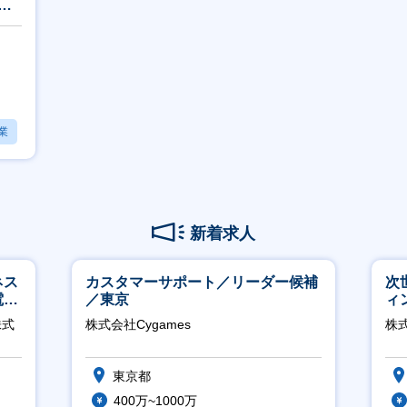
も
業
新着求人
ネス
カスタマーサポート／リーダー候補
次
電
／東京
ィ
クト
株式
株式会社Cygames
株
東京都
400万~1000万