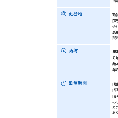
備
勤務地
勤
[変
会
受
配
給与
想
月
給
年
勤務時間
[勤
[
[み
み
月
み