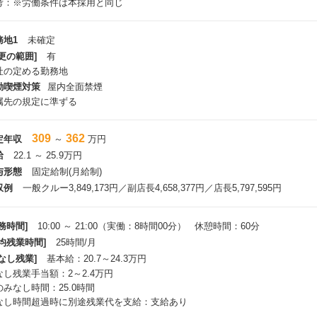
考：※労働条件は本採用と同じ
務地1
未確定
更の範囲]
有
社の定める勤務地
動喫煙対策
屋内全面禁煙
属先の規定に準ずる
309
362
定年収
～
万円
給
22.1 ～ 25.9万円
与形態
固定給制(月給制)
収例
一般クルー3,849,173円／副店長4,658,377円／店長5,797,595円
務時間]
10:00 ～ 21:00（実働：8時間00分） 休憩時間：60分
平均残業時間]
25時間/月
なし残業]
基本給：20.7～24.3万円
なし残業手当額：2～2.4万円
のみなし時間：25.0時間
なし時間超過時に別途残業代を支給：支給あり