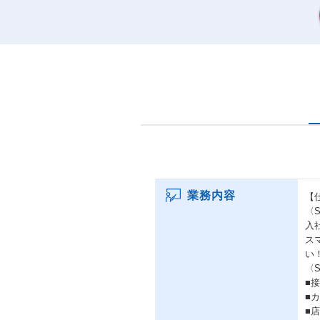
業務内容
【
〈
入
ス
い
〈
■
■
■