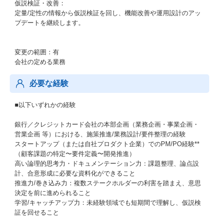
仮説検証・改善：
定量/定性の情報から仮説検証を回し、機能改善や運用設計のアッ
プデートを継続します。
変更の範囲：有
会社の定める業務
必要な経験
■以下いずれかの経験
銀行／クレジットカード会社の本部企画（業務企画・事業企画・
営業企画 等）における、施策推進/業務設計/要件整理の経験
スタートアップ（または自社プロダクト企業）でのPM/PO経験**
（顧客課題の特定〜要件定義〜開発推進）
高い論理的思考力・ドキュメンテーション力：課題整理、論点設
計、合意形成に必要な資料化ができること
推進力/巻き込み力：複数ステークホルダーの利害を踏まえ、意思
決定を前に進められること
学習/キャッチアップ力：未経験領域でも短期間で理解し、仮説検
証を回せること