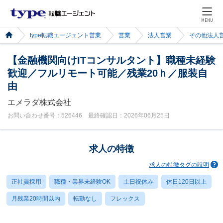
MENU
type転職エージェント営業
営業
法人営業
その他法人
【金融機関向けITコンサルタント】職種未経験
歓迎／フルリモート可能／残業20ｈ／服装自
由
エメラダ株式会社
お問い合わせ番号：526446 最終確認日：2026年06月25日
求人の特徴
求人の特徴タグの説明
正社員採用
職種・業界未経験OK
土日祝休み
休日120日以上
月残業20時間以内
転勤なし
フレックス