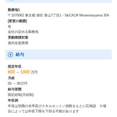
勤務地1
〒1070062 東京都 港区 青山7丁目1－5&CALM Minamiaoyama 304
[変更の範囲]
有
会社の定める勤務地
受動喫煙対策
屋内全面禁煙
給与
想定年収
600
1000
～
万円
月給
55 ～ 85万円
給与形態
固定給制(月給制)
年収例
年収は現職の水準及びスキルセット／経験をもとに応相談 ※場
合によっては年収下限を下回る可能があります