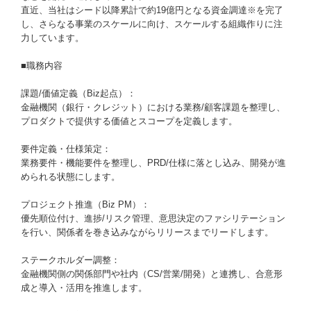
直近、当社はシード以降累計で約19億円となる資金調達※を完了
し、さらなる事業のスケールに向け、スケールする組織作りに注
力しています。
■職務内容
課題/価値定義（Biz起点）：
金融機関（銀行・クレジット）における業務/顧客課題を整理し、
プロダクトで提供する価値とスコープを定義します。
要件定義・仕様策定：
業務要件・機能要件を整理し、PRD/仕様に落とし込み、開発が進
められる状態にします。
プロジェクト推進（Biz PM）：
優先順位付け、進捗/リスク管理、意思決定のファシリテーション
を行い、関係者を巻き込みながらリリースまでリードします。
ステークホルダー調整：
金融機関側の関係部門や社内（CS/営業/開発）と連携し、合意形
成と導入・活用を推進します。