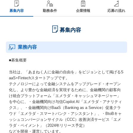
募集内容
勤務条件
企業情報
応募の流れ
募集内容
業務内容
■募集概要
当社は、「あまねく人に金融の自由を」をビジョンとして掲げるS
aaS+Fintechスタートアップです。
テクノロジーによって金融システムをアップグレード・オープン
化し、より豊かな金融経済を実現するために、金融機関の顧客向
け統合プラットフォーム「エメラダ・キャッシュマネージャー」
を中心に、・金融機関向け与信Copilot AI「エメラダ・アナリティ
クス」、・金融機関向けBaaS（Banking as a Service）促進クラ
ウド「エメラダ・スマートバンク・アシスタント」、・BtoBキャ
ッシュコンバージョンサイクル（CCC）改善決済サービス「エメ
ラダ・ペイメント」（2024年リリース予定）
などを開発・運営しています。