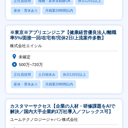
正社員採用
職種・業界未経験OK
休日120日以上
産休・育休あり
月残業20時間以内
※東京※アプリエンジニア【健康経営優良法人/離職
率5%/面接一回/在宅有/完休2日/上流案件多数】
株式会社エイシル
未確定
500万~720万
正社員採用
土日祝休み
休日120日以上
産休・育休あり
月残業20時間以内
カスタマーサクセス【企業の人材・研修課題をAIで
解決／国内大手企業約3万社導入／フレックス可】
ユームテクノロジージャパン株式会社