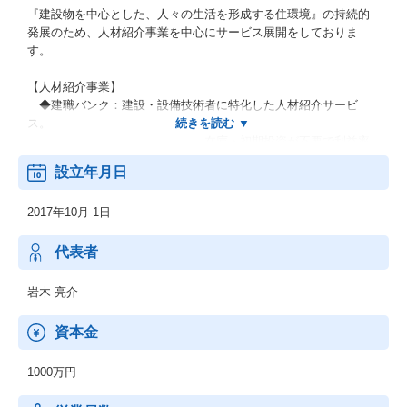
『建設物を中心とした、人々の生活を形成する住環境』の持続的
発展のため、人材紹介事業を中心にサービス展開をしておりま
す。
【人材紹介事業】
◆建職バンク：建設・設備技術者に特化した人材紹介サービ
ス。
在庫・初期投資が不要で利益率
が高いことから、同事業でキャッシュを稼ぎ、新規事業へ投資。
設立年月日
◆建職バンク特化型サービス：建職バンク○○というように、職
種ごとの人材紹介業を展開。
2017年10月 1日
例）電気主任技術者、電気工事
施工管理技士、各種施工管理技士など
代表者
２．メディア事業
◆建職バンクコラム：建築産業の中の人のためのWEBメディ
岩木 亮介
ア。産業領域はネット上に情報が少なく検索しても出てこないた
め、
資本金
需要を見込み事業化。すでに7万
PV/月間を達成、将来的にはコミュニティー化する方向。
1000万円