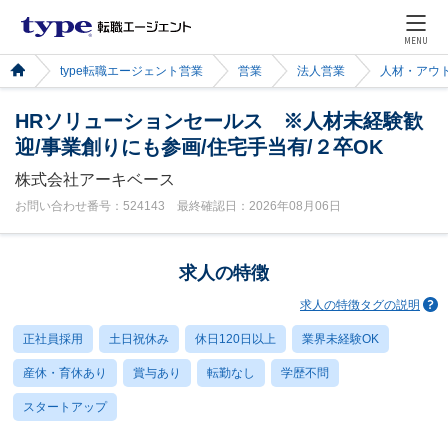
MENU
type転職エージェント営業
営業
法人営業
人材・アウ
HRソリューションセールス ※人材未経験歓
迎/事業創りにも参画/住宅手当有/２卒OK
株式会社アーキベース
お問い合わせ番号：524143 最終確認日：2026年08月06日
求人の特徴
求人の特徴タグの説明
正社員採用
土日祝休み
休日120日以上
業界未経験OK
産休・育休あり
賞与あり
転勤なし
学歴不問
スタートアップ