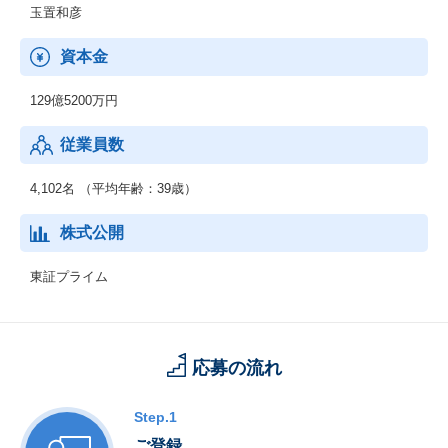
玉置和彦
【国土交通省】
特定建設業電気工事業・電気通信工事業
資本金
129億5200万円
従業員数
4,102名 （平均年齢：39歳）
株式公開
東証プライム
応募の流れ
Step.1
ご登録