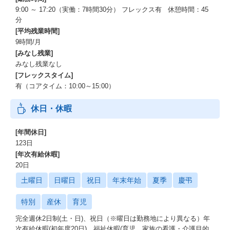
9:00 ～ 17:20（実働：7時間30分） フレックス有 休憩時間：45
分
[平均残業時間]
9時間/月
[みなし残業]
みなし残業なし
[フレックスタイム]
有（コアタイム：10:00～15:00）
休日・休暇
[年間休日]
123日
[年次有給休暇]
20日
土曜日
日曜日
祝日
年末年始
夏季
慶弔
特別
産休
育児
完全週休2日制(土・日)、祝日（※曜日は勤務地により異なる）年
次有給休暇(初年度20日)、福祉休暇(育児、家族の看護・介護目的