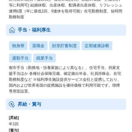
等に利用可) 結婚休暇、出産休暇、配偶者出産休暇、リフレッシュ
連9制度（年に最低1回、9連休を取得可能）在宅勤務制度、短時間
勤務制度
手当・福利厚生
独身寮
退職金
財形貯蓄制度
定期健康診断
通勤手当
残業手当
都市手当（勤務地・扶養家族により異なる）、住宅手当、持家支
援手当ほか 各種社会保険完備、確定拠出年金、社員持株会、在宅
勤務制度など ※福利厚生施設提供サービス会社と提携しており、
国内および世界各国の提携施設を優待価格で利用可能です。喫煙
専用室設置。
昇給・賞与
[昇給]
年1回
[賞与]