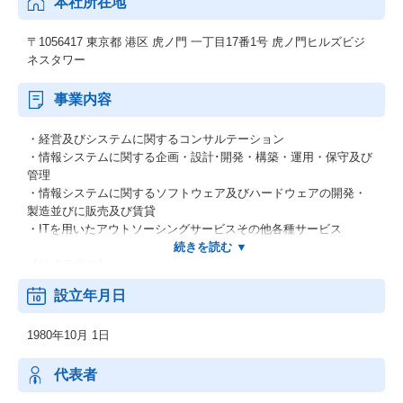
本社所在地
〒1056417 東京都 港区 虎ノ門 一丁目17番1号 虎ノ門ヒルズビジ
ネスタワー
事業内容
・経営及びシステムに関するコンサルテーション
・情報システムに関する企画・設計･開発・構築・運用・保守及び
管理
・情報システムに関するソフトウェア及びハードウェアの開発・
製造並びに販売及び賃貸
・ITを用いたアウトソーシングサービスその他各種サービス
【経済産業省】
システムインテグレータ登録企業
設立年月日
【経済産業省】
1980年10月 1日
特定システムオペレーション認定企業
【総務省】
代表者
一般第二種電気通信事業者