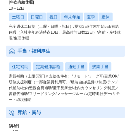
[年次有給休暇]
10～12日
土曜日
日曜日
祝日
年末年始
夏季
産休
完全週休二日制（土曜・日曜・祝日）/夏期3日/年末年始5日/有給
休暇（入社半年経過時点10日、最高付与日数12日）/産前・産後休
暇/生理休暇
手当・福利厚生
住宅補助
定期健康診断
通勤手当
残業手当
家賃補助（上限3万円※支給条件有）/リモートワーク可/副業OK/
研修支援制度（一部従業員利用可）/服装自由/里帰り制度/ランチ
代補助/社内懇親会費補助/慶弔見舞金/社内カウンセリング制度／
書籍代補助/フリードリンク/マッサージルーム/定時退社デー/リモ
ート環境補助
昇給・賞与
[昇給]