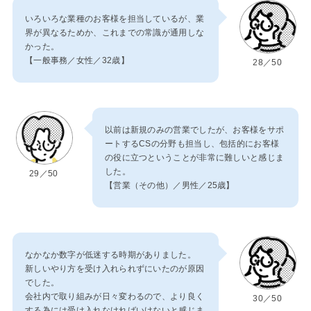
いろいろな業種のお客様を担当しているが、業
界が異なるためか、これまでの常識が通用しな
かった。
【一般事務／女性／32歳】
28／50
以前は新規のみの営業でしたが、お客様をサポ
ートするCSの分野も担当し、包括的にお客様
の役に立つということが非常に難しいと感じま
した。
29／50
【営業（その他）／男性／25歳】
なかなか数字が低迷する時期がありました。
新しいやり方を受け入れられずにいたのが原因
でした。
会社内で取り組みが日々変わるので、より良く
30／50
する為には受け入れなければいけないと感じま