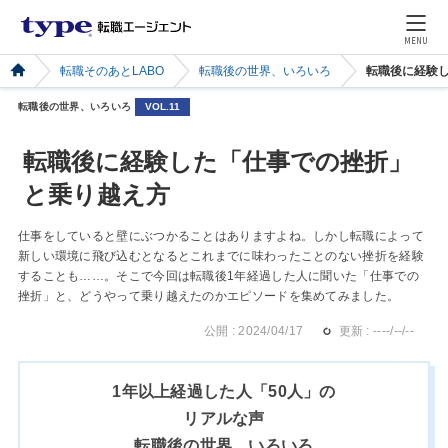
MENU
転職そのあとLABO
転職後の世界、いろいろ
転職後に経験
転職後の世界、いろいろ
VOL.11
転職後に経験した「仕事での挫折」
と乗り越え方
仕事をしていると壁にぶつかることはありますよね。しかし転職によって
新しい環境に飛び込むとなるとこれまでに味わったことのない挫折を経験
することも……。そこで今回は転職後1年経過した人に聞いた「仕事での
挫折」と、どうやって乗り越えたのかエピソードを集めてみました。
公開 : 2024/04/17
更新 : ----/--/--
1年以上経過した人「50人」の
リアルな声
転職後の世界、いろいろ