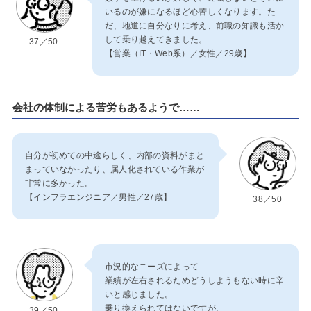
いるのが嫌になるほど心苦しくなります。た
だ、地道に自分なりに考え、前職の知識も活か
して乗り越えてきました。
37／50
【営業（IT・Web系）／女性／29歳】
会社の体制による苦労もあるようで……
自分が初めての中途らしく、内部の資料がまと
まっていなかったり、属人化されている作業が
非常に多かった。
【インフラエンジニア／男性／27歳】
38／50
市況的なニーズによって
業績が左右されるためどうしようもない時に辛
いと感じました。
乗り換えられてはないですが、
39／50