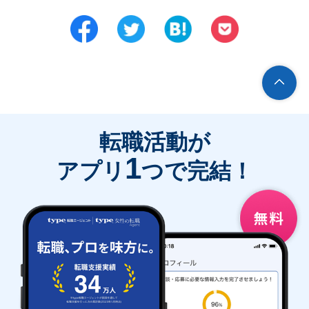
転職活動が
1
アプリ
つで完結！