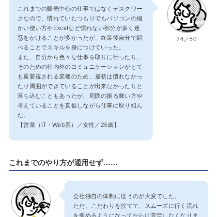
これまでの販売中心の仕事ではなくデスクワー
クなので、慣れていたつもりでもパソコンの細
かい使い方やExcelなど慣れない部分が多く迷
惑をかけることが多かったが、終業後自分で調
24／50
べることでスキルを身につけていった。
また、自分から色々な仕事を取りに行ったり、
そのための社内外のコミュニケーションがとて
も重要視される業種のため、最初は慣れなかっ
たり周囲ができていることが出来なかったりと
落ち込むこともあったが、周囲の振る舞い方や
考えていることを真似しながら仕事に取り組ん
だ。
【営業（IT・Web系）／女性／26歳】
これまでのやり方が通用せず……
会社独自の体制に従うのが大変でした。
ただ、こだわりを捨てて、スムーズに行く流れ
を掴めるようになってからは苦労しなくなりま