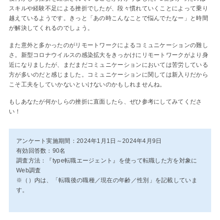
スキルや経験不足による挫折でしたが、段々慣れていくことによって乗り
越えているようです。きっと「あの時こんなことで悩んでたなー」と時間
が解決してくれるのでしょう。
また意外と多かったのがリモートワークによるコミュニケーションの難し
さ。新型コロナウイルスの感染拡大をきっかけにリモートワークがより身
近になりましたが、まだまだコミュニケーションにおいては苦労している
方が多いのだと感じました。コミュニケーションに関しては新入りだから
こそ工夫をしていかないといけないのかもしれませんね。
もしあなたが何かしらの挫折に直面したら、ぜひ参考にしてみてくださ
い！
アンケート実施期間：2024年1月1日～2024年4月9日
有効回答数：90名
調査方法：『type転職エージェント』を使って転職した方を対象に
Web調査
※（）内は、「転職後の職種／現在の年齢／性別」を記載していま
す。