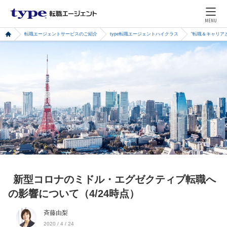
MENU
転職エージェントサービスのご紹介
type転職エージェントハイクラス
“転職＆キャリア
新型コロナのミドル・エグゼクティブ転職へ
の影響について（4/24時点）
斉藤由梨
2020 / 4 / 24