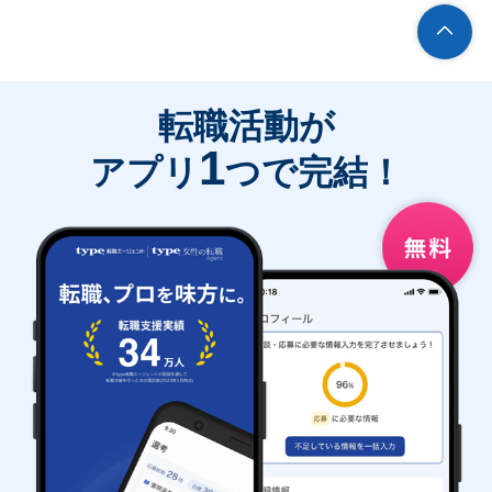
転職活動が
1
アプリ
つで完結！