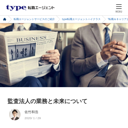
MENU
転職エージェントサービスのご紹介
type転職エージェントハイクラス
“転職＆キャリア
監査法人の業務と未来について
佐竹和浩
2020/ 1 / 29