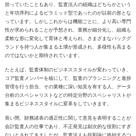
担っていたこともあり、監査法人の組織はどちらかという
と年功序列によるピラミッド型であったのが以前の形とな
っています。しかしこれからは機能ごとに、より高い専門
性が求められることが予想され、業務が細分化し、組織も
柔軟な形に変化して育休と考えられ、さまざまなバックグ
ランドを持つ人が集まる土壌が形成され、多様性も高まる
のではないかと期待されています。
たとえば、監査体制のビジネススタイルが変わっていき、
コア監査メンバーを核にして、監査のプランニングと進捗
管理を行う担当、その業種に深い知見を有する人、データ
分析のスペシャリストなどの特定分野のスペシャリストが
集まるビジネススタイルに変革をしていきます。
長い間、財務諸表の適正性に関して意見を表明することが
会計監査人の仕事であり、不正発見は副次的な役割にすぎ
ないとされてきましたが、監査法人も役割論に終始するつ