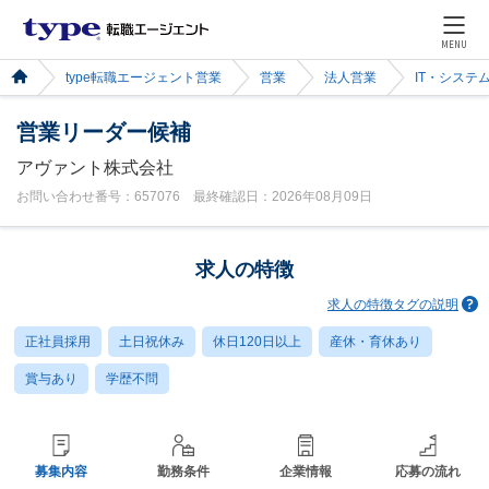
MENU
type転職エージェント営業
営業
法人営業
IT・システ
営業リーダー候補
アヴァント株式会社
お問い合わせ番号：657076 最終確認日：2026年08月09日
求人の特徴
求人の特徴タグの説明
正社員採用
土日祝休み
休日120日以上
産休・育休あり
賞与あり
学歴不問
募集内容
勤務条件
企業情報
応募の流れ