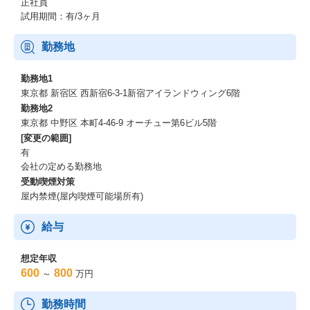
正社員
試用期間：有/3ヶ月
勤務地
勤務地1
東京都 新宿区 西新宿6-3-1新宿アイランドウィング6階
勤務地2
東京都 中野区 本町4-46-9 オーチュー第6ビル5階
[変更の範囲]
有
会社の定める勤務地
受動喫煙対策
屋内禁煙(屋内喫煙可能場所有)
給与
想定年収
600
800
～
万円
勤務時間