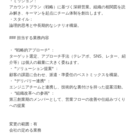
・ミッション：
アカウントプラン（戦略）に基づく深耕営業。組織の相関図を読
み解き、キーマンを起点にチーム体制を創出します。
・スタイル：
論理的思考と中長期的なシナリオ構築。
### 担当する業務内容
・ *戦略的アプローチ* ：
ターゲット選定、アプローチ手法（テレアポ、SNS、レター、紹
介等）は個人の裁量に大きく委ねます。
・ *ソリューション提案* ：
顧客の課題に合わせ、派遣・準委任のベストミックスを構築。
・ *デリバリー連携* ：
エンジニアチームと連携し、技術的な裏付けを持った提案活動。
・ *組織改革への参画* ：
第三創業期のメンバーとして、営業フローの改善や仕組みづくり
への提案
変更の範囲：有
会社の定める業務