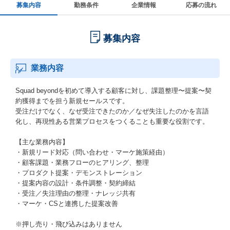
募集内容
勤務条件
企業情報
応募の流れ
募集内容
業務内容
Squad beyondを初めて導入する顧客に対し、課題整理〜提案〜契
約獲得までを担う新規セールスです。
受注だけでなく、なぜ受注できたのか／なぜ失注したのかを言語
化し、再現性ある営業プロセスをつくることも重要な役割です。
【主な業務内容】
・新規リード対応（問い合わせ・マーケ施策経由）
・顧客課題・業務フローのヒアリング、整理
・プロダクト提案・デモンストレーション
・提案内容の設計・条件調整・契約締結
・受注／失注理由の整理・ナレッジ共有
・マーケ・CSと連携した提案改善
※押し売り・飛び込みはありません