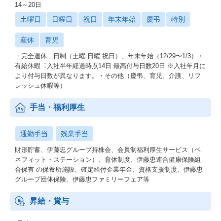
14～20日
土曜日
日曜日
祝日
年末年始
慶弔
特別
産休
育児
・完全週休⼆⽇制（⼟曜 ⽇曜 祝⽇）、年末年始（12/29〜1/3）・
有給休暇︓⼊社半年経過時点14⽇ 最⾼付与⽇数20⽇ ※⼊社年⽉に
より付与⽇数が異なります。・その他（慶弔、育児、介護、リフ
レッシュ休暇等）
手当・福利厚生
通勤手当
残業手当
財形貯蓄、伊藤忠グループ持株会、会員制福利厚⽣サービス（ベ
ネフィット・ステーション）、育休制度、伊藤忠連合健康保険組
合保有 の保養所施設、確定給付企業年⾦、資格⽀援制度、伊藤忠
グループ団体保険、伊藤忠ファミリーフェア等
昇給・賞与