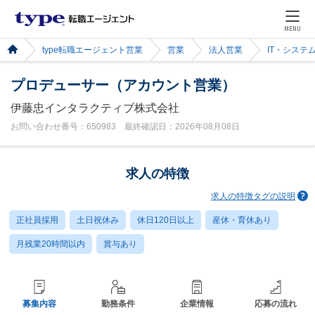
MENU
type転職エージェント営業
営業
法人営業
IT・システ
プロデューサー（アカウント営業）
伊藤忠インタラクティブ株式会社
お問い合わせ番号：650983 最終確認日：2026年08月08日
求人の特徴
求人の特徴タグの説明
正社員採用
土日祝休み
休日120日以上
産休・育休あり
月残業20時間以内
賞与あり
募集内容
勤務条件
企業情報
応募の流れ