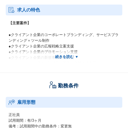
求人の特色
【主要案件】
●クライアント企業のコーポレートブランディング、サービスブラ
ンディング＋ツール制作
●クライアント企業の広報戦略立案支援
●クライアント企業のプロモーション支援
●クライアント企業の新規事業開発支援
●クライアント企業の中期経営計画発表資料作成支援
●クライアント企業のアプリ開発、サイト制作
【魅力】
勤務条件
①実ビジネスや経営の実装まで伴走体制で支援
雇用形態
クリエイティブを一過性の施策で終わらせず、クライアントのビ
ジネスに深く根付かせることを重視しています。
正社員
現場の商流や顧客接点を正しく理解した上で、事業の仕組みその
試用期間：有/3ヶ月
ものを支えるクリエイティブを追求。
備考：試用期間中の勤務条件：変更無
単なる「表現」の提供ではなく、現場での運用や収益への貢献と