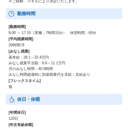
※ご経験、スキルにより決定いたします。
客の「言われたものを作る」のではなく、
対話を通じて「真に実行すべきこと」を最上流から共に定義す
勤務時間
る。中長期的な信頼関係に基づき、クライアントの変革を内側か
らドライブしていく醍醐味があります。
[勤務時間]
9:00 ～ 17:15（実働：7時間15分） 休憩時間：60分
[平均残業時間]
20時間/月
[みなし残業]
基本給：28.1～32.4万円
みなし残業手当額：9.6～11.1万円
月のみなし時間：40.0時間
みなし時間超過時に別途残業代を支給：支給あり
[フレックスタイム]
無
休日・休暇
[年間休日]
120日
[年次有給休暇]